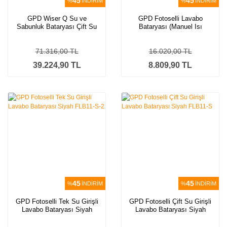
45
45
%
İNDİRİM
%
İNDİRİM
GPD Wiser Q Su ve
GPD Fotoselli Lavabo
Sabunluk Bataryası Çift Su
Bataryası (Manuel Isı
Girişli FLB09
Kumandalı) FLB12
71.316,00 TL
16.020,00 TL
39.224,90 TL
8.809,90 TL
45
45
%
İNDİRİM
%
İNDİRİM
GPD Fotoselli Tek Su Girişli
GPD Fotoselli Çift Su Girişli
Lavabo Bataryası Siyah
Lavabo Bataryası Siyah
FLB11-S-2
FLB11-S