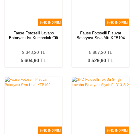
40
40
%
İNDİRİM
%
İNDİRİM
Fause Fotoselli Lavabo
Fause Fotoselli Pisuvar
Bataryası Isı Kumandalı Çift
Bataryası Sıva Altı KFB104
Su Girişli Siyah KFB101-2B
9.343,20 TL
5.887,20 TL
5.604,90 TL
3.529,90 TL
40
45
%
İNDİRİM
%
İNDİRİM