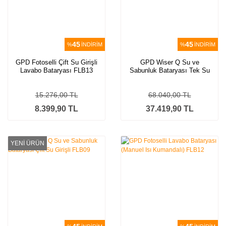
45
45
%
İNDİRİM
%
İNDİRİM
GPD Fotoselli Çift Su Girişli
GPD Wiser Q Su ve
Lavabo Bataryası FLB13
Sabunluk Bataryası Tek Su
Girişli FLB09-2
15.276,00 TL
68.040,00 TL
8.399,90 TL
37.419,90 TL
YENİ ÜRÜN