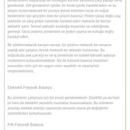
beslemelerin bağlandığı ve musluğun kontrol vanasına çıkış yaptığı vana
gövdesidir. Valf gövdesinin içinde, bir kızak içinde hareket eden ve su
akışını durdurabilecek bir yuvaya temas edebilen sıcak ve soğuk
beslemeler için geçişleri olan bir pisyon bulunur. Piston çıkışa doğru yay
yüklüdür ve çıkış piston üzerinde hareket eden mekanik bir termal
aktüatör içerir. Termal aktüatör sıcaklığa duyarlıdır ve ısıtıldığında
genleşir. Gücü pistona yönlendirir ve piston yayına ve koltuğa doğru
hareket ettirir.
Bir elektromekanik karışım vanası, bir pistonu mekanik bir vananın
yaptığı gibi çalıştırır. Ancak mekanik bir aktüatör kullanmaz. Bu
doğrultuda pek çok kişi ev ve iş yerlerinde en kaliteli fotoselli batarya
modellerini kullanabilmektedir. Siz de fotoselli batarya modelleri
arasından sizin için en uygun olanı seçebilir ve siparişinizi
oluşturabilirsiniz.
Elektrikli Fotoselli Batarya
Bu ürünlerin çalışması için bir enerji gerekmektedir. Elektrikli ya da hem
pil hem de elektrikli sensörlü musluklar bulunmaktadır. Bu ürünlerin
avantajı elektrik enerjisi sayesinde devamlı olarak pil değiştirme
zahmetinden kurtulmanızdır.
Pilli Fotoselli Batarya