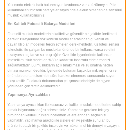
Yakınında elektrik hattı bulunmayan lavabonuz varsa üzülmeyin. Pille
kullanılabilen fotoselli bataryalar sayesinde elektrik olmadan da sensörlü
musluk kullanabilirsiniz.
En Kaliteli Fotoselli Batarya Modelleri
Fotoselli musluk modellerinin kaliteli ve güvenilir bir şekilde üretilmesi
gerekir. Bireylerinde söz konusu modeller arasından güvenilir ve
dayanıklı olan modelleri tercih etmeleri gerekmektedir. Kızılötesi sensör
teknolojisi ile çalışan bu musluklar önünde bir kullanıcı varsa ve elini
uzatıyorsa algılar ve su akışı ağlar. Özellikle iş yerlerinde kullanılan
fotoselli musluk modelleri %80’e kadar su tasarrufu elde etmenizi
sağlamaktadır. Bu muslukların açık bırakılması ve su israfına neden
olması mümkün değildir. İçeriğinde bulunan küçük bir mikroişlemci ile
önünde bulunan cismin bir süre hareket etmemesi sonucunda suyun
akışı kesilir. Ek olarak dokunmadan çalışması sebebiyle de hijyen
yönünden çok tercih edilmektedir.
Yapımanya Ayrıcalıkları
Yapımanya ayrıcalıkları ile kusursuz ve kaliteli musluk modellerine sahip
olmak istiyorsanız doğru adrestesiniz. Yapmanız gereken tek şey
birbirinden kaliteli ürünleri incelemek ve aralarından seçiminizi
yapmaktır. Yapımanya araçlığı ile sizlere en iyi şekilde sunulan bu
ürünleri detaylı bir şekilde inceleyin ve mükemmel bir deneyim yaşayın.