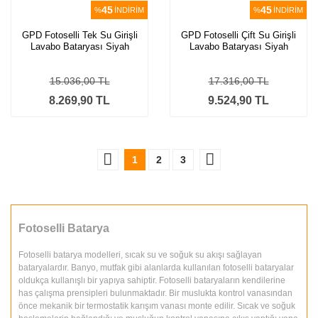
45
45
%
İNDİRİM
%
İNDİRİM
GPD Fotoselli Tek Su Girişli
GPD Fotoselli Çift Su Girişli
Lavabo Bataryası Siyah
Lavabo Bataryası Siyah
FLB10-S-2
FLB10-S
15.036,00 TL
17.316,00 TL
8.269,90 TL
9.524,90 TL
1
2
3
Fotoselli Batarya
Fotoselli batarya modelleri, sıcak su ve soğuk su akışı sağlayan
bataryalardır. Banyo, mutfak gibi alanlarda kullanılan fotoselli bataryalar
oldukça kullanışlı bir yapıya sahiptir. Fotoselli bataryaların kendilerine
has çalışma prensipleri bulunmaktadır. Bir muslukta kontrol vanasından
önce mekanik bir termostatik karışım vanası monte edilir. Sıcak ve soğuk