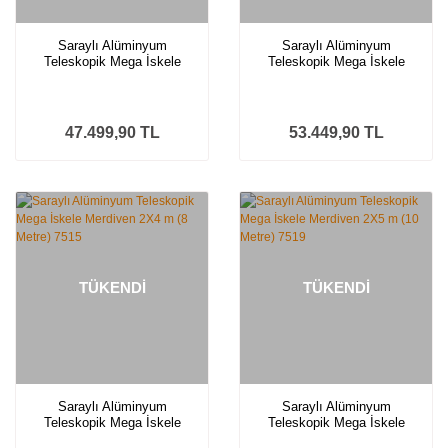
Ankastre Lavabo Bataryaları
Saraylı Alüminyum
Saraylı Alüminyum
Teleskopik Mega İskele
Teleskopik Mega İskele
Vanalar
Merdiven 2X3 m (6 Metre)
Merdiven 2X3,5 m (7 Metre)
7511
7513
47.499,90 TL
53.449,90 TL
TÜKENDİ
TÜKENDİ
Saraylı Alüminyum
Saraylı Alüminyum
Teleskopik Mega İskele
Teleskopik Mega İskele
Merdiven 2X4 m (8 Metre)
Merdiven 2X5 m (10 Metre)