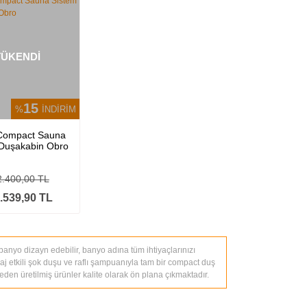
TÜKENDİ
15
%
İNDİRİM
 Compact Sauna
 Duşakabin Obro
2.400,00 TL
.539,90 TL
nyo dizayn edebilir, banyo adına tüm ihtiyaçlarınızı
saj etkili şok duşu ve raflı şampuanıyla tam bir compact duş
meden üretilmiş ürünler kalite olarak ön plana çıkmaktadır.