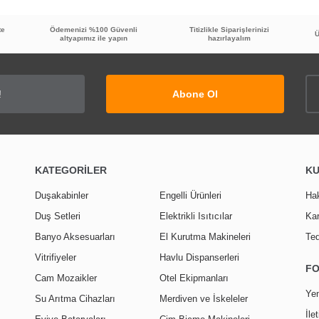
te
Ödemenizi %100 Güvenli
Titizlikle Siparişlerinizi
Ü
altyapımız ile yapın
hazırlayalım
Abone Ol
KATEGORİLER
K
Duşakabinler
Engelli Ürünleri
Ha
Duş Setleri
Elektrikli Isıtıcılar
Kar
Banyo Aksesuarları
El Kurutma Makineleri
Ted
Vitrifiyeler
Havlu Dispanserleri
F
Cam Mozaikler
Otel Ekipmanları
Yen
Su Arıtma Cihazları
Merdiven ve İskeleler
İle