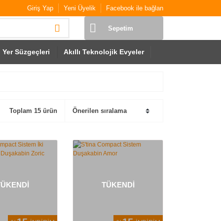
Giriş Yap
Yeni Üyelik
Facebook ile bağlan
Sepetim
Yer Süzgeçleri
Akıllı Teknolojik Evyeler
Toplam 15 ürün
TÜKENDİ
TÜKENDİ