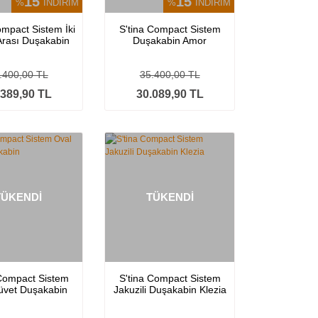
15
15
%
İNDİRİM
%
İNDİRİM
ompact Sistem İki
S'tina Compact Sistem
Arası Duşakabin
Duşakabin Amor
Zoric
.400,00 TL
35.400,00 TL
.389,90 TL
30.089,90 TL
TÜKENDİ
TÜKENDİ
 Compact Sistem
S'tina Compact Sistem
üvet Duşakabin
Jakuzili Duşakabin Klezia