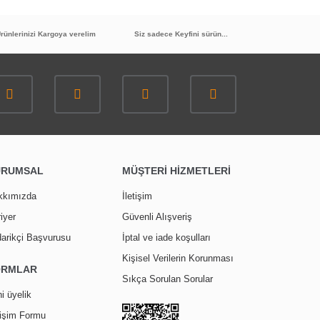
rünlerinizi Kargoya verelim
Siz sadece Keyfini sürün...
URUMSAL
MÜŞTERİ HİZMETLERİ
kkımızda
İletişim
iyer
Güvenli Alışveriş
arikçi Başvurusu
İptal ve iade koşulları
Kişisel Verilerin Korunması
ORMLAR
Sıkça Sorulan Sorular
i üyelik
tişim Formu