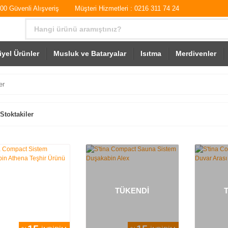
0 Güvenli Alışveriş
Müşteri Hizmetleri : 0216 311 74 24
iyel Ürünler
Musluk ve Bataryalar
Isıtma
Merdivenler
er
Stoktakiler
TÜKENDİ