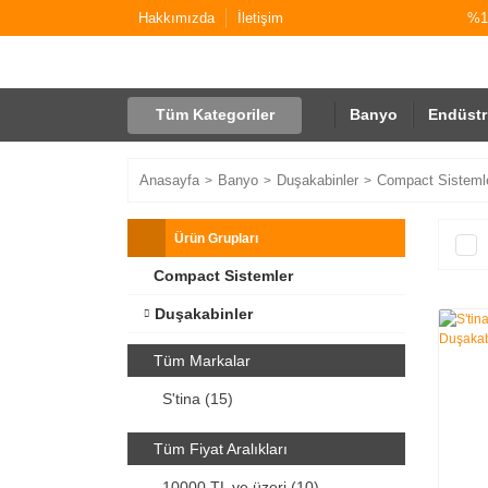
Hakkımızda
İletişim
%10
Tüm Kategoriler
Banyo
Endüstr
Anasayfa
Banyo
Duşakabinler
Compact Sisteml
Ürün Grupları
Compact Sistemler
Duşakabinler
Tüm Markalar
S'tina (15)
Tüm Fiyat Aralıkları
10000 TL ve üzeri (10)