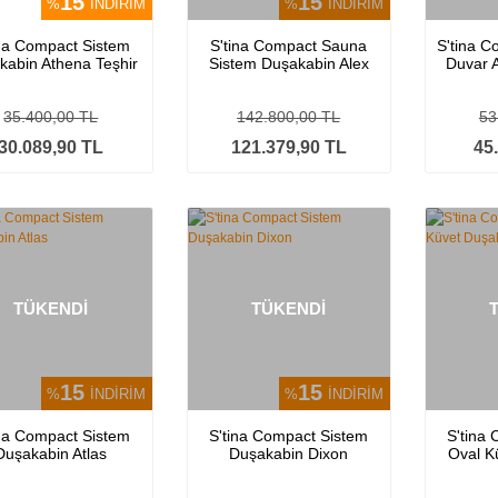
15
15
%
İNDİRİM
%
İNDİRİM
ina Compact Sistem
S'tina Compact Sauna
S'tina C
kabin Athena Teşhir
Sistem Duşakabin Alex
Duvar 
Ürünü
35.400,00 TL
142.800,00 TL
53
30.089,90 TL
121.379,90 TL
45
TÜKENDİ
TÜKENDİ
15
15
%
İNDİRİM
%
İNDİRİM
ina Compact Sistem
S'tina Compact Sistem
S'tina
Duşakabin Atlas
Duşakabin Dixon
Oval K