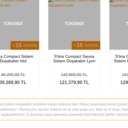
TÜKENDİ
TÜKENDİ
15
15
%
İNDİRİM
%
İNDİRİM
ina Compact Sistem
S'tina Compact Sauna
S'tina
Duşakabin Idol
Sistem Duşakabin Lyon
Sistem
46.200,00 TL
142.800,00 TL
15
39.269,90 TL
121.379,90 TL
129
t sistem duşakabin ürünlerle banyo odasına dahi ihtiyaç duymadan kendi içinde ba
ayabilirsiniz. Oturma yeri, aynası, batarya ve su çıkış gaga ucu, tepe ve el duşu, ma
i yaşayabilirsiniz. İç duvarları suya aşınmaya dayanıklı elyaf takviyeli akrilik malze