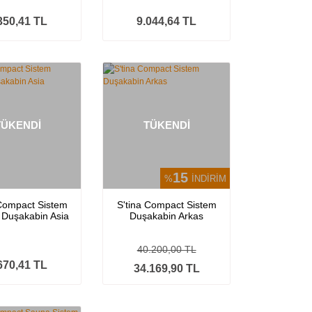
350,41 TL
9.044,64 TL
TÜKENDİ
TÜKENDİ
15
%
İNDİRİM
 Compact Sistem
S'tina Compact Sistem
i Duşakabin Asia
Duşakabin Arkas
40.200,00 TL
670,41 TL
34.169,90 TL