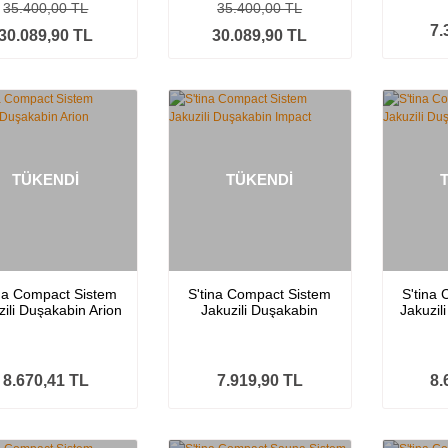
35.400,00 TL
35.400,00 TL
7.
30.089,90 TL
30.089,90 TL
TÜKENDİ
TÜKENDİ
ina Compact Sistem
S'tina Compact Sistem
S'tina
zili Duşakabin Arion
Jakuzili Duşakabin
Jakuzil
Impact
8.670,41 TL
7.919,90 TL
8.