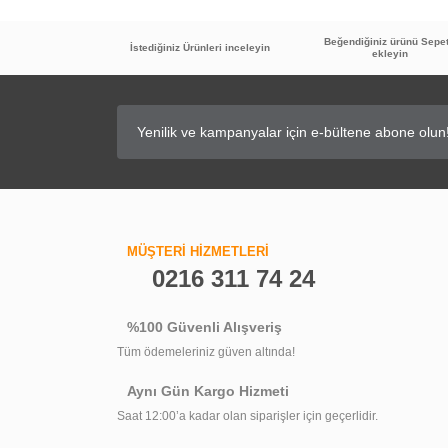
70x130 cm (1)
Beğendiğiniz ürünü Sepe
İstediğiniz Ürünleri inceleyin
ekleyin
70x140 cm (1)
70x150 cm (1)
70x160 cm (1)
70x170 cm (1)
70x180 cm (1)
MÜŞTERİ HİZMETLERİ
0216 311 74 24
%100 Güvenli Alışveriş
Tüm ödemeleriniz güven altında!
Aynı Gün Kargo Hizmeti
Saat 12:00’a kadar olan siparişler için geçerlidir.