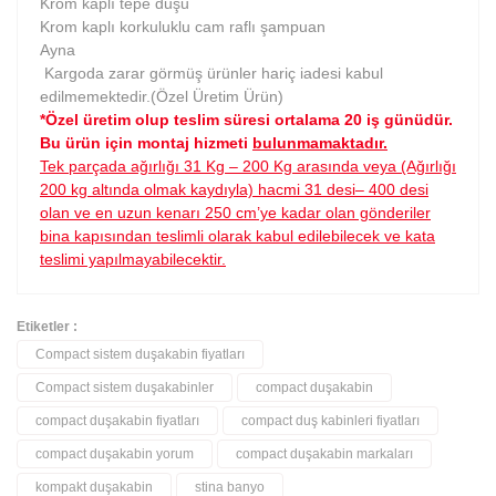
Krom kaplı tepe duşu
Krom kaplı korkuluklu cam raflı şampuan
Ayna
Kargoda zarar görmüş ürünler hariç iadesi kabul
edilmemektedir.(Özel Üretim Ürün)
*Özel üretim olup teslim süresi ortalama 20 iş günüdür.
Bu ürün için montaj hizmeti
bulunmamaktadır.
Tek parçada ağırlığı 31 Kg – 200 Kg arasında veya (Ağırlığı
200 kg altında olmak kaydıyla) hacmi 31 desi– 400 desi
olan ve en uzun kenarı 250 cm’ye kadar olan gönderiler
bina kapısından teslimli olarak kabul edilebilecek ve kata
teslimi yapılmayabilecektir.
Etiketler :
Compact sistem duşakabin fiyatları
Bu ürüne ilk yorumu siz yapın!
Compact sistem duşakabinler
compact duşakabin
compact duşakabin fiyatları
compact duş kabinleri fiyatları
Yorum Yaz
compact duşakabin yorum
compact duşakabin markaları
kompakt duşakabin
stina banyo