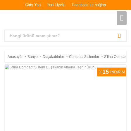
Giriş Yap
Yeni Üyelik
Facebook ile bağlan
Anasayfa
Banyo
Duşakabinler
Compact Sistemler
S'tina Compact 
15
%
İNDİRİM