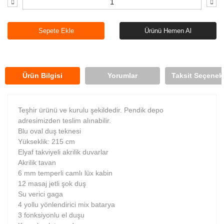
Sepete Ekle
Ürünü Hemen Al
Ürün Bilgisi
Yorumlar
Taksit Seçenekl
Teşhir ürünü ve kurulu şekildedir. Pendik depo
adresimizden teslim alınabilir.
Blu oval duş teknesi
Yükseklik: 215 cm
Elyaf takviyeli akrilik duvarlar
Akrilik tavan
6 mm temperli camlı lüx kabin
12 masaj jetli şok duş
Su verici gaga
4 yollu yönlendirici mix batarya
3 fonksiyonlu el duşu