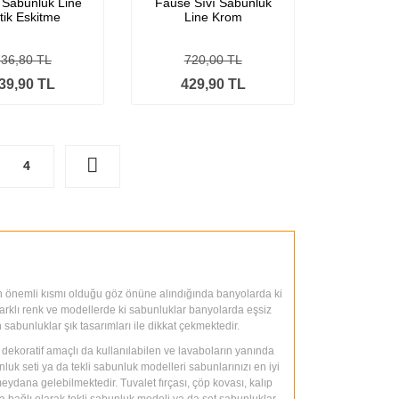
 Sabunluk Line
Fause Sıvı Sabunluk
tik Eskitme
Line Krom
736,80 TL
720,00 TL
39,90 TL
429,90 TL
4
en önemli kısmı olduğu göz önüne alındığında banyolarda ki
n farklı renk ve modellerde ki sabunluklar banyolarda eşsiz
sabunluklar şık tasarımları ile dikkat çekmektedir.
 dekoratif amaçlı da kullanılabilen ve lavaboların yanında
luk seti ya da tekli sabunluk modelleri sabunlarınızı en iyi
eydana gelebilmektedir. Tuvalet fırçası, çöp kovası, kalıp
ıza bağlı olarak tekli sabunluk modeli ya da set sabunluklar