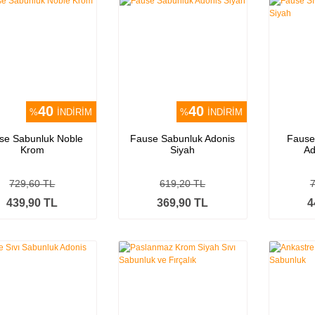
40
40
%
İNDİRİM
%
İNDİRİM
se Sabunluk Noble
Fause Sabunluk Adonis
Fause
Krom
Siyah
Ad
729,60 TL
619,20 TL
439,90 TL
369,90 TL
4