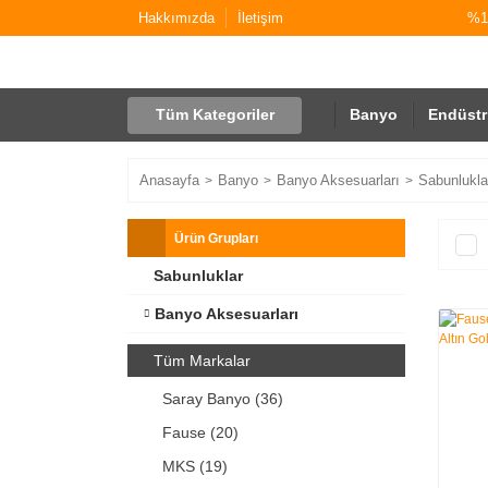
Hakkımızda
İletişim
%10
Tüm Kategoriler
Banyo
Endüstr
Anasayfa
Banyo
Banyo Aksesuarları
Sabunlukla
Ürün Grupları
Sabunluklar
Banyo Aksesuarları
Tüm Markalar
Saray Banyo (36)
Fause (20)
MKS (19)