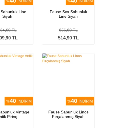
40
40
%
İNDİRİM
%
İNDİRİM
 Sabunluk Line
Fause Sıvı Sabunluk
Siyah
Line Siyah
684,00 TL
856,80 TL
09,90 TL
514,90 TL
40
40
%
İNDİRİM
%
İNDİRİM
abunluk Vintage
Fause Sabunluk Linos
ntik Pirinç
Fırçalanmış Siyah