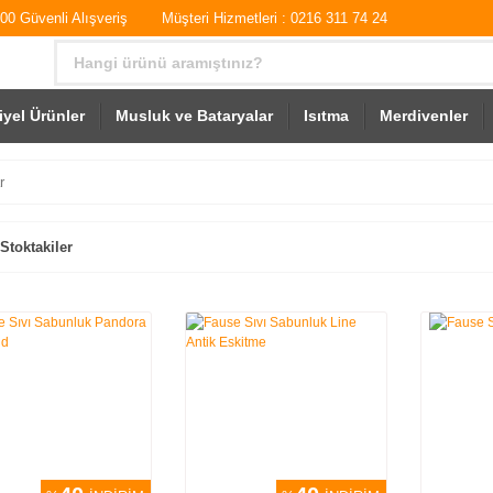
0 Güvenli Alışveriş
Müşteri Hizmetleri : 0216 311 74 24
iyel Ürünler
Musluk ve Bataryalar
Isıtma
Merdivenler
r
Stoktakiler