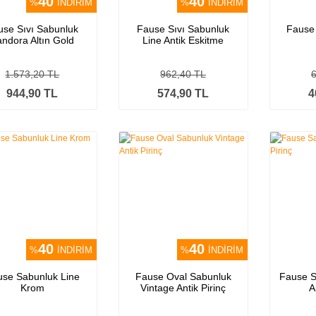
40
40
%
İNDİRİM
%
İNDİRİM
use Sıvı Sabunluk
Fause Sıvı Sabunluk
Fause
ndora Altın Gold
Line Antik Eskitme
1.573,20 TL
962,40 TL
944,90 TL
574,90 TL
4
40
40
%
İNDİRİM
%
İNDİRİM
use Sabunluk Line
Fause Oval Sabunluk
Fause S
Krom
Vintage Antik Pirinç
A