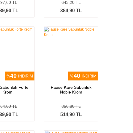
897,60 TL
643,20 TL
39,90 TL
384,90 TL
40
40
%
İNDİRİM
%
İNDİRİM
Sabunluk Forte
Fause Kare Sabunluk
Krom
Noble Krom
564,00 TL
856,80 TL
39,90 TL
514,90 TL