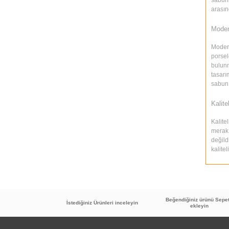
arasın
Moder
Modern
porsel
bulunm
tasarı
sabun 
Kalite
Kalite
merak 
değild
kalite
Beğendiğiniz ürünü Sepe
İstediğiniz Ürünleri inceleyin
ekleyin