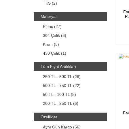
TKS (2)
Fa
Materyal
Pa
Pirinç (27)
304 Çelik (6)
Krom (5)
430 Çelik (1)
Tüm Fiyat Aralıkları
250 TL - 500 TL (26)
500 TL - 750 TL (22)
50 TL - 100 TL (8)
200 TL - 250 TL (6)
100 TL - 150 TL (4)
Fa
Özellikler
150 TL - 200 TL (3)
Aynı Gün Kargo (66)