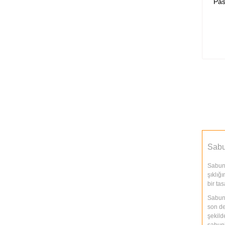
Pa
Sabu
Sabunl
şıklığ
bir ta
Sabunl
son de
şekild
sabunl