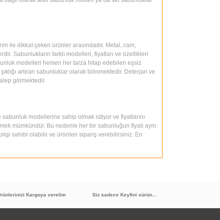
ım ile dikkat çeken ürünler arasındadır. Metal, cam,
r. Sabunlukların farklı modelleri, fiyatları ve özellikleri
unluk modelleri hemen her tarza hitap edebilen eşsiz
ıklığı artıran sabunluklar olarak bilinmektedir. Deterjan ve
talep görmektedir.
e sabunluk modellerine sahip olmak istiyor ve fiyatlarını
e etmek mümkündür. Bu nedenle her bir sabunluğun fiyatı aynı
gi sahibi olabilir ve ürünleri sipariş verebilirsiniz. En
rünlerinizi Kargoya verelim
Siz sadece Keyfini sürün...