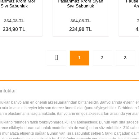
slanmaz Krom Mor
Paslanmaz Krom Siyah
Fause
Sıvı Sabunluk
Sıvı Sabunluk
An
364,08 TL
364,08 TL
234,90 TL
234,90 TL
4
1
2
3
nluklar
uklar, banyoların en önemli aksesuarlarından bir tanesidir. Banyolarında evlerin 
ın artırılmasının bireyler için son derece önemli olduğunu söyleyebiliriz. Birbirinde
sarım oluşturmanızı sağlamaktadır. Banyoların en göz aksesuarları arasında yer alan 
uklar birbirinden farklı fonksiyonlarda kullanılabilmektedir. Bunun yanı sıra sadece
rece etkileyici duran sabunluk modellerinin de varlığından söz edebiliriz. 3’lü sabun
e muhafaza etmenizi sağlar. Bunun yanı sıra sabunluk setleri 5 farklı parçadan da m
uk, sıvı sabunluk ve diş fırçalık bu 5’li ürünler arasında yer almaktadır. İhtiyaçların