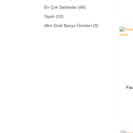
En Çok Satılanlar (66)
Siyah (10)
Altın Gold Banyo Ürünleri (9)
Kare (8)
Antik (6)
Beyaz (5)
Otel (2)
Bronz (1)
Nostalji (1)
Fau
Plus (1)
Regina (1)
Soft (1)