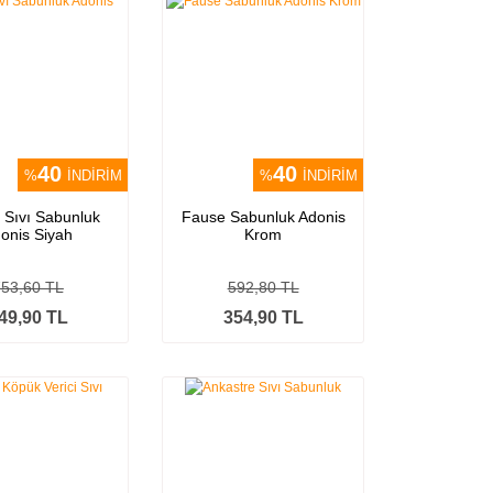
40
40
%
İNDİRİM
%
İNDİRİM
 Sıvı Sabunluk
Fause Sabunluk Adonis
onis Siyah
Krom
753,60 TL
592,80 TL
49,90 TL
354,90 TL