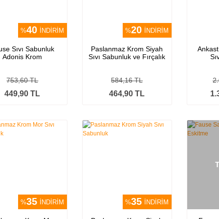
40
20
%
İNDİRİM
%
İNDİRİM
use Sıvı Sabunluk
Paslanmaz Krom Siyah
Ankast
Adonis Krom
Sıvı Sabunluk ve Fırçalık
Sı
753,60 TL
584,16 TL
2
449,90 TL
464,90 TL
1.
35
35
%
İNDİRİM
%
İNDİRİM