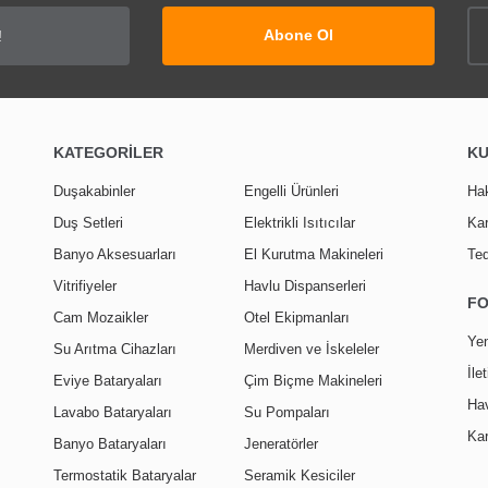
Abone Ol
KATEGORİLER
K
Duşakabinler
Engelli Ürünleri
Ha
Duş Setleri
Elektrikli Isıtıcılar
Kar
Banyo Aksesuarları
El Kurutma Makineleri
Ted
Vitrifiyeler
Havlu Dispanserleri
F
Cam Mozaikler
Otel Ekipmanları
Yen
Su Arıtma Cihazları
Merdiven ve İskeleler
İle
Eviye Bataryaları
Çim Biçme Makineleri
Hav
Lavabo Bataryaları
Su Pompaları
Kar
Banyo Bataryaları
Jeneratörler
Termostatik Bataryalar
Seramik Kesiciler