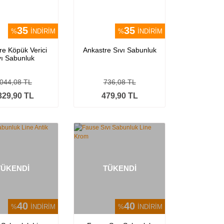
35
35
%
İNDİRİM
%
İNDİRİM
re Köpük Verici
Ankastre Sıvı Sabunluk
vı Sabunluk
.044,08 TL
736,08 TL
329,90 TL
479,90 TL
TÜKENDİ
TÜKENDİ
40
40
%
İNDİRİM
%
İNDİRİM