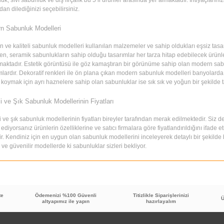
dan dilediğinizi seçebilirsiniz.
n Sabunluk Modelleri
 ve kaliteli sabunluk modelleri kullanılan malzemeler ve sahip oldukları eşsiz tasar
en, seramik sabunlukların sahip olduğu tasarımlar her tarza hitap edebilecek ürünlerdi
aktadır. Estetik görüntüsü ile göz kamaştıran bir görünüme sahip olan modern sab
mlardır. Dekoratif renkleri ile ön plana çıkan modern sabunluk modelleri banyolarda ş
koymak için ayrı haznelere sahip olan sabunluklar ise sık sık ve yoğun bir şekilde 
li ve Şık Sabunluk Modellerinin Fiyatları
li ve şık sabunluk modellerinin fiyatları bireyler tarafından merak edilmektedir. Siz d
ediyorsanız ürünlerin özelliklerine ve satıcı firmalara göre fiyatlandırıldığını ifad
ir. Kendiniz için en uygun olan sabunluk modellerini inceleyerek detaylı bir şekilde bil
li ve güvenilir modellerde ki sabunluklar sizleri bekliyor.
te
Ödemenizi %100 Güvenli
Titizlikle Siparişlerinizi
Ü
altyapımız ile yapın
hazırlayalım