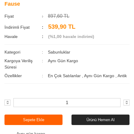
Fause
897,60 TL
Fiyat
539,90 TL
İndirimli Fiyat
Havale
(%1,00 havale indirimi)
Kategori
Sabunluklar
Kargoya Veriliş
Aynı Gün Kargo
Süresi
Özellikler
En Çok Satılanlar
,
Aynı Gün Kargo
,
Antik
Sepete Ekle
Ürünü Hemen Al
Aynı gün kargo