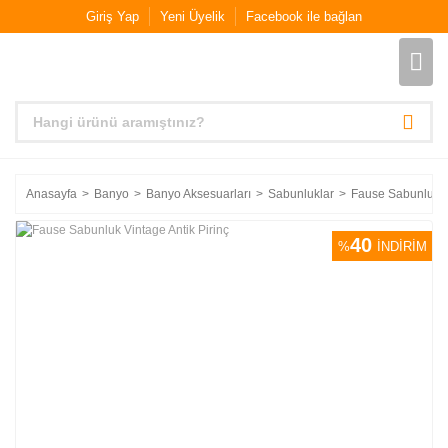
Giriş Yap
Yeni Üyelik
Facebook ile bağlan
Anasayfa
Banyo
Banyo Aksesuarları
Sabunluklar
Fause Sabunluk Vi
40
%
İNDİRİM