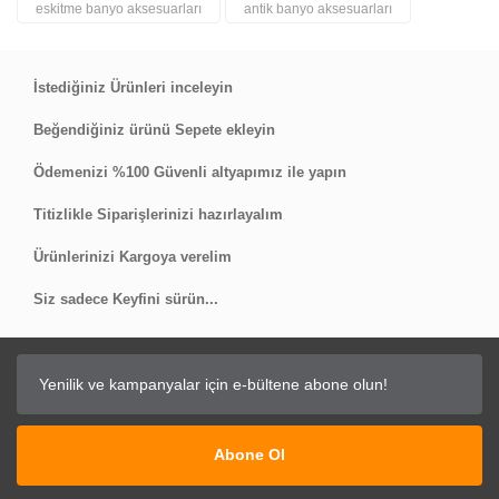
eskitme banyo aksesuarları
antik banyo aksesuarları
Bu ürüne ilk yorumu siz yapın!
Yorum Yaz
İstediğiniz Ürünleri inceleyin
Beğendiğiniz ürünü Sepete ekleyin
Ödemenizi %100 Güvenli altyapımız ile yapın
Titizlikle Siparişlerinizi hazırlayalım
Ürünlerinizi Kargoya verelim
Siz sadece Keyfini sürün...
Abone Ol