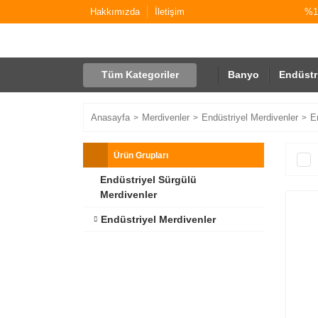
Hakkımızda
İletişim
%10
Tüm Kategoriler
Banyo
Endüstr
Anasayfa
Merdivenler
Endüstriyel Merdivenler
E
Ürün Grupları
Endüstriyel Sürgülü
Merdivenler
Endüstriyel Merdivenler