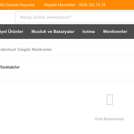
0 Güvenli Alışveriş
Müşteri Hizmetleri : 0216 311 74 24
iyel Ürünler
Musluk ve Bataryalar
Isıtma
Merdivenler
ndüstriyel Sürgülü Merdivenler
Stoktakiler
Ürün Bulunamadı.