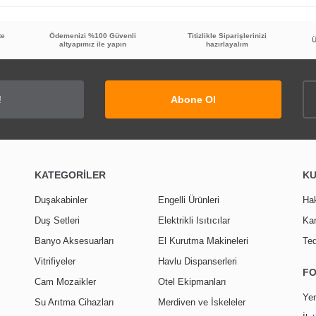
te
Ödemenizi %100 Güvenli
Titizlikle Siparişlerinizi
Ü
altyapımız ile yapın
hazırlayalım
Abone Ol
KATEGORİLER
K
Duşakabinler
Engelli Ürünleri
Ha
Duş Setleri
Elektrikli Isıtıcılar
Kar
Banyo Aksesuarları
El Kurutma Makineleri
Ted
Vitrifiyeler
Havlu Dispanserleri
F
Cam Mozaikler
Otel Ekipmanları
Yen
Su Arıtma Cihazları
Merdiven ve İskeleler