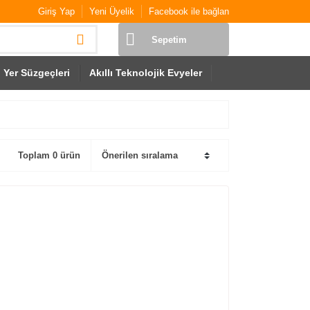
Giriş Yap
Yeni Üyelik
Facebook ile bağlan
Sepetim
Yer Süzgeçleri
Akıllı Teknolojik Evyeler
Toplam 0 ürün