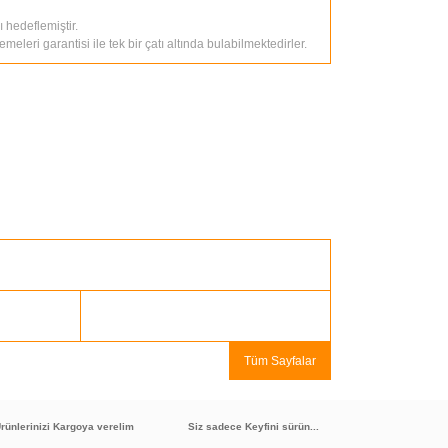
 hedeflemiştir.
eri garantisi ile tek bir çatı altında bulabilmektedirler.
Tüm Sayfalar
rünlerinizi Kargoya verelim
Siz sadece Keyfini sürün...