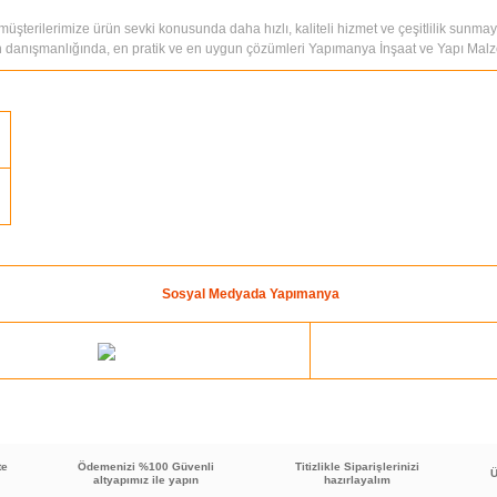
müşterilerimize ürün sevki konusunda daha hızlı, kaliteli hizmet ve çeşitlilik sunmayı
n danışmanlığında, en pratik ve en uygun çözümleri Yapımanya İnşaat ve Yapı Malzemel
Sosyal Medyada Yapımanya
te
Ödemenizi %100 Güvenli
Titizlikle Siparişlerinizi
Ü
altyapımız ile yapın
hazırlayalım