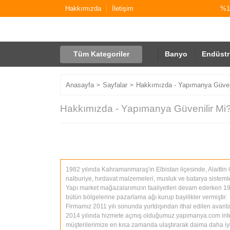
Hakkımızda
İletişim
%10
Tüm Kategoriler
Banyo
Endüstr
Anasayfa
Sayfalar
Hakkımızda - Yapımanya Güveni
Hakkımızda - Yapımanya Güvenilir Mi
1982 yılında Kahramanmaraş'ın Elbistan ilçesinde, Alaittin Öz
nalburiye, hırdavat malzemeleri, musluk ve batarya sistemleri,
Yapı market mağazalarımızın faaliyetleri devam ederken 199
bütün bölgelerine pazarlama ağı kurup bayilikler vermiştir.
Firmamız 2011 yılı sonunda yurtdışından ithal edilen avanta
2014 yılında hizmete açmış olduğumuz yapimanya.com internet
müşterilerimize en kısa zamanda ulaştırarak daima daha i