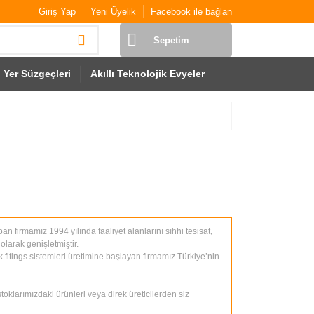
Giriş Yap
Yeni Üyelik
Facebook ile bağlan
Sepetim
Yer Süzgeçleri
Akıllı Teknolojik Evyeler
an firmamız 1994 yılında faaliyet alanlarını sıhhi tesisat,
olarak genişletmiştir.
fitings sistemleri üretimine başlayan firmamız Türkiye’nin
klarımızdaki ürünleri veya direk üreticilerden siz