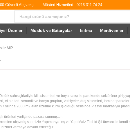
0 Güvenli Alışveriş
Müşteri Hizmetleri : 0216 311 74 24
iyel Ürünler
Musluk ve Bataryalar
Isıtma
Merdivenler
lir Mi?
?
türk şahıs şirketiyle kilit sistemleri ve boya satışı ile parekende sektörüne giriş yap
 el aletleri, seramik ve banyo grupları, vitrifiyeler, duş sistemleri, laminat parkeler 
7 yılında 2000 m2 alan üzerine kurmuş olduğu tesisinde Plastel markasıyla plastik 
jlı ürünleri yurtiçinde pazara sunmuştur.
ten alışveriş sitemizle Yapımanya İnş.ve Yapı Malz.Tic.Ltd.Şti ünvanı ile kendi sto
yi hizmet vermeye devam edeceğiz.