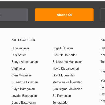
Abone Ol
KATEGORİLER
K
Duşakabinler
Engelli Ürünleri
Ha
Duş Setleri
Elektrikli Isıtıcılar
Kar
Banyo Aksesuarları
El Kurutma Makineleri
Ted
Vitrifiyeler
Havlu Dispanserleri
F
Cam Mozaikler
Otel Ekipmanları
Yen
Su Arıtma Cihazları
Merdiven ve İskeleler
İle
Eviye Bataryaları
Çim Biçme Makineleri
Hav
Lavabo Bataryaları
Su Pompaları
Kar
Banyo Bataryaları
Jeneratörler