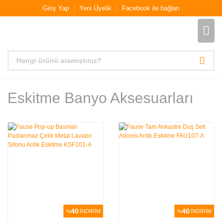
Giriş Yap
Yeni Üyelik
Facebook ile bağlan
Eskitme Banyo Aksesuarları
40
40
%
İNDİRİM
%
İNDİRİM