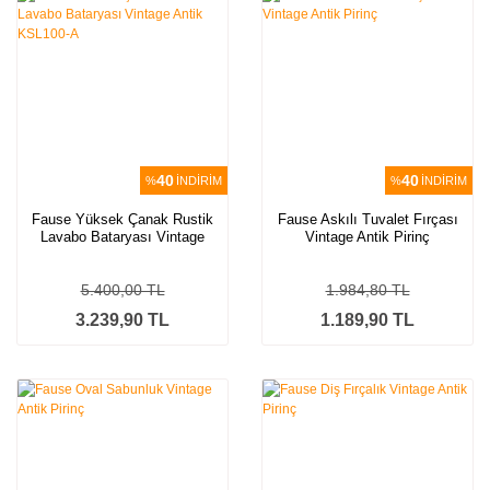
40
40
%
İNDİRİM
%
İNDİRİM
Fause Yüksek Çanak Rustik
Fause Askılı Tuvalet Fırçası
Lavabo Bataryası Vintage
Vintage Antik Pirinç
Antik KSL100-A
5.400,00 TL
1.984,80 TL
3.239,90 TL
1.189,90 TL