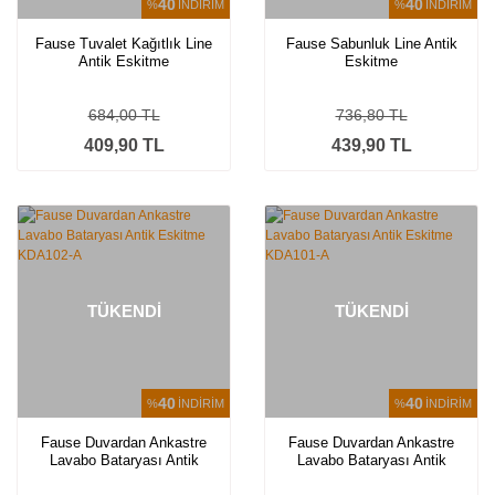
40
40
%
İNDİRİM
%
İNDİRİM
Fause Tuvalet Kağıtlık Line
Fause Sabunluk Line Antik
Antik Eskitme
Eskitme
684,00 TL
736,80 TL
409,90 TL
439,90 TL
TÜKENDİ
TÜKENDİ
40
40
%
İNDİRİM
%
İNDİRİM
Fause Duvardan Ankastre
Fause Duvardan Ankastre
Lavabo Bataryası Antik
Lavabo Bataryası Antik
Eskitme KDA102-A
Eskitme KDA101-A