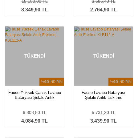
15.180,00 TL
3.686,40 TL
8.349,90 TL
2.764,90 TL
TÜKENDİ
TÜKENDİ
40
40
%
İNDİRİM
%
İNDİRİM
Fause Yüksek Çanak Lavabo
Fause Lavabo Bataryası
Bataryası Şelale Antik
Şelale Antik Eskitme
Eskitme KSL112-A
KLB112-A
6.808,80 TL
5.731,20 TL
4.084,90 TL
3.439,90 TL