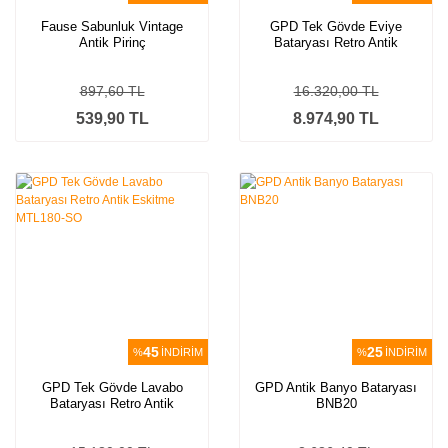
Fause Sabunluk Vintage
GPD Tek Gövde Eviye
Antik Pirinç
Bataryası Retro Antik
Eskitme MTE180-SO
897,60 TL
16.320,00 TL
539,90 TL
8.974,90 TL
45
25
%
İNDİRİM
%
İNDİRİM
GPD Tek Gövde Lavabo
GPD Antik Banyo Bataryası
Bataryası Retro Antik
BNB20
Eskitme MTL180-SO