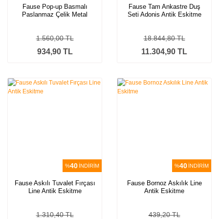
Fause Pop-up Basmalı
Fause Tam Ankastre Duş
Paslanmaz Çelik Metal
Seti Adonis Antik Eskitme
Lavabo Sifonu Antik Eskitme
FAU107-A
KSF101-A
1.560,00 TL
18.844,80 TL
934,90 TL
11.304,90 TL
40
40
%
İNDİRİM
%
İNDİRİM
Fause Askılı Tuvalet Fırçası
Fause Bornoz Askılık Line
Line Antik Eskitme
Antik Eskitme
1.310,40 TL
439,20 TL