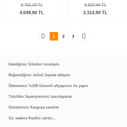
6.751,20 TL
5.522,40 TL
4.049,90 TL
3.314,90 TL
1
2
3
İstediğiniz Ürünleri inceleyin
Beğendiğiniz ürünü Sepete ekleyin
Ödemenizi %100 Güvenli altyapımız ile yapın
Titizlikle Siparişlerinizi hazırlayalım
Ürünlerinizi Kargoya verelim
Siz sadece Keyfini sürün...