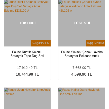
TÜKENDİ
TÜKENDİ
40
40
%
İNDİRİM
%
İNDİRİM
Fause Rustik Kolonlu
Fause Yüksek Çanak Lavabo
Bataryalı Tepe Duş Seti
Bataryası Pelicano Antik
Vintage Antik Eskitme
Eskitme KSL105-A
KDS100-A
17.912,40 TL
7.668,00 TL
10.744,90 TL
4.599,90 TL