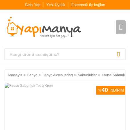
Giriş Yap
Yeni Üyelik
Facebook ile bağlan
Anasayfa
Banyo
Banyo Aksesuarları
Sabunluklar
Fause Sabunluk T
40
%
İNDİRİM