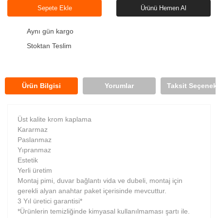
Sepete Ekle
Ürünü Hemen Al
Aynı gün kargo
Stoktan Teslim
Ürün Bilgisi
Yorumlar
Taksit Seçenekl
Üst kalite krom kaplama
Kararmaz
Paslanmaz
Yıpranmaz
Estetik
Yerli üretim
Montaj pimi, duvar bağlantı vida ve dubeli, montaj için
gerekli alyan anahtar paket içerisinde mevcuttur.
3 Yıl üretici garantisi*
*Ürünlerin temizliğinde kimyasal kullanılmaması şartı ile.