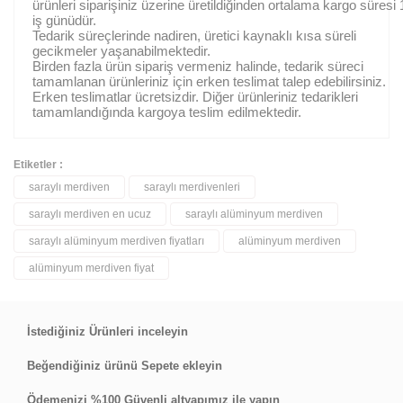
ürünleri siparişiniz üzerine üretildiğinden ortalama kargo süresi 
iş günüdür.
Tedarik süreçlerinde nadiren, üretici kaynaklı kısa süreli
gecikmeler yaşanabilmektedir.
Birden fazla ürün sipariş vermeniz halinde, tedarik süreci
tamamlanan ürünleriniz için erken teslimat talep edebilirsiniz.
Erken teslimatlar ücretsizdir. Diğer ürünleriniz tedarikleri
tamamlandığında kargoya teslim edilmektedir.
Etiketler :
saraylı merdiven
saraylı merdivenleri
Bu ürüne ilk yorumu siz yapın!
saraylı merdiven en ucuz
saraylı alüminyum merdiven
saraylı alüminyum merdiven fiyatları
alüminyum merdiven
Yorum Yaz
alüminyum merdiven fiyat
İstediğiniz Ürünleri inceleyin
Beğendiğiniz ürünü Sepete ekleyin
Ödemenizi %100 Güvenli altyapımız ile yapın