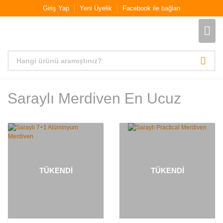
Giriş Yap
Yeni Üyelik
Facebook ile bağlan
Saraylı Merdiven En Ucuz
TÜKENDİ
TÜKENDİ