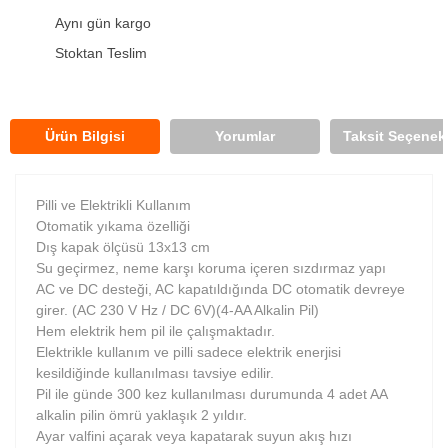
Aynı gün kargo
Stoktan Teslim
Ürün Bilgisi
Yorumlar
Taksit Seçenekl
Pilli ve Elektrikli Kullanım
Otomatik yıkama özelliği
Dış kapak ölçüsü 13x13 cm
Su geçirmez, neme karşı koruma içeren sızdırmaz yapı
AC ve DC desteği, AC kapatıldığında DC otomatik devreye
girer. (AC 230 V Hz / DC 6V)(4-AA Alkalin Pil)
Hem elektrik hem pil ile çalışmaktadır.
Elektrikle kullanım ve pilli sadece elektrik enerjisi
kesildiğinde kullanılması tavsiye edilir.
Pil ile günde 300 kez kullanılması durumunda 4 adet AA
alkalin pilin ömrü yaklaşık 2 yıldır.
Ayar valfini açarak veya kapatarak suyun akış hızı