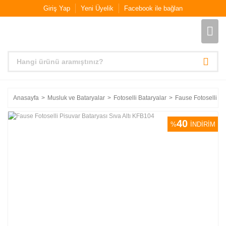
Giriş Yap
Yeni Üyelik
Facebook ile bağlan
Anasayfa
Musluk ve Bataryalar
Fotoselli Bataryalar
Fause Fotoselli Pi
40
%
İNDİRİM