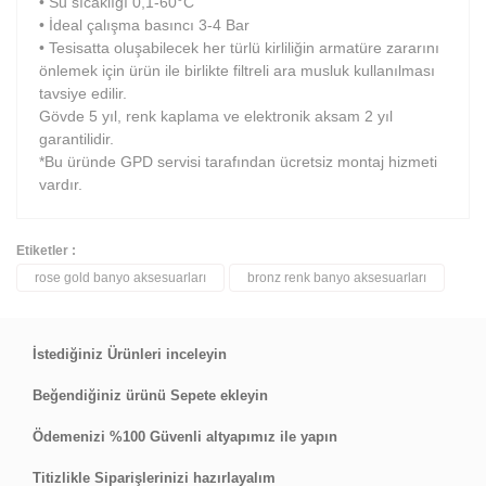
• Su sıcaklığı 0,1-60°C
• İdeal çalışma basıncı 3-4 Bar
• Tesisatta oluşabilecek her türlü kirliliğin armatüre zararını
önlemek için ürün ile birlikte filtreli ara musluk kullanılması
tavsiye edilir.
Gövde 5 yıl, renk kaplama ve elektronik aksam 2 yıl
garantilidir.
*Bu üründe GPD servisi tarafından ücretsiz montaj hizmeti
vardır.
Etiketler :
rose gold banyo aksesuarları
bronz renk banyo aksesuarları
Bu ürüne ilk yorumu siz yapın!
Yorum Yaz
İstediğiniz Ürünleri inceleyin
Beğendiğiniz ürünü Sepete ekleyin
Ödemenizi %100 Güvenli altyapımız ile yapın
Titizlikle Siparişlerinizi hazırlayalım