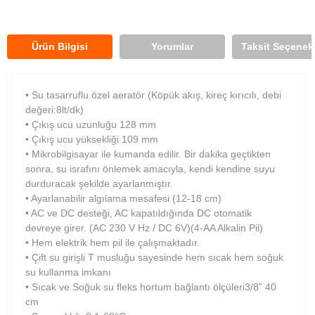
Ürün Bilgisi
Yorumlar
Taksit Seçenekl
• Su tasarruflu özel aeratör (Köpük akış, kireç kırıcılı, debi
değeri:8lt/dk)
• Çıkış ucu uzunluğu 128 mm
• Çıkış ucu yüksekliği 109 mm
• Mikrobilgisayar ile kumanda edilir. Bir dakika geçtikten
sonra, su israfını önlemek amacıyla, kendi kendine suyu
durduracak şekilde ayarlanmıştır.
• Ayarlanabilir algılama mesafesi (12-18 cm)
• AC ve DC desteği, AC kapatıldığında DC otomatik
devreye girer. (AC 230 V Hz / DC 6V)(4-AA Alkalin Pil)
• Hem elektrik hem pil ile çalışmaktadır.
• Çift su girişli T musluğu sayesinde hem sıcak hem soğuk
su kullanma imkanı
• Sıcak ve Soğuk su fleks hortum bağlantı ölçüleri3/8” 40
cm