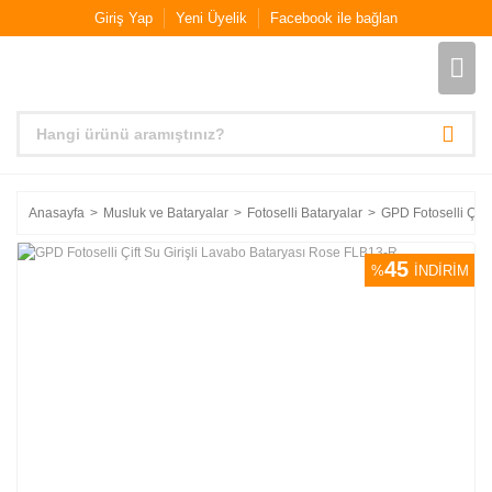
Giriş Yap
Yeni Üyelik
Facebook ile bağlan
Anasayfa
Musluk ve Bataryalar
Fotoselli Bataryalar
GPD Fotoselli Çift
45
%
İNDİRİM