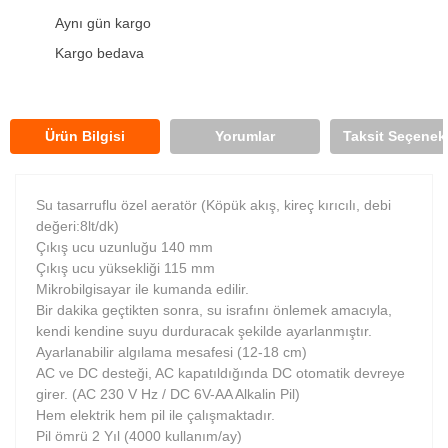
Aynı gün kargo
Kargo bedava
Ürün Bilgisi
Yorumlar
Taksit Seçenekl
Su tasarruflu özel aeratör (Köpük akış, kireç kırıcılı, debi
değeri:8lt/dk)
Çıkış ucu uzunluğu 140 mm
Çıkış ucu yüksekliği 115 mm
Mikrobilgisayar ile kumanda edilir.
Bir dakika geçtikten sonra, su israfını önlemek amacıyla,
kendi kendine suyu durduracak şekilde ayarlanmıştır.
Ayarlanabilir algılama mesafesi (12-18 cm)
AC ve DC desteği, AC kapatıldığında DC otomatik devreye
girer. (AC 230 V Hz / DC 6V-AA Alkalin Pil)
Hem elektrik hem pil ile çalışmaktadır.
Pil ömrü 2 Yıl (4000 kullanım/ay)