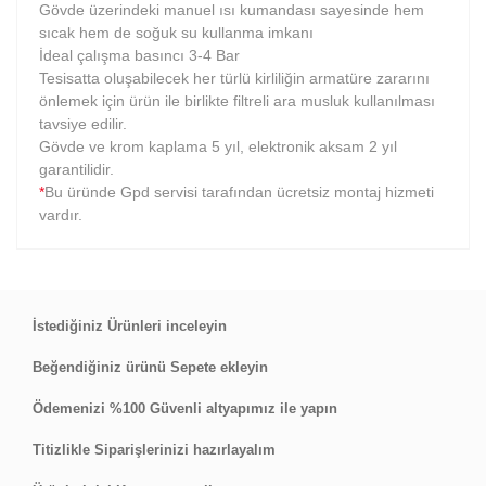
Gövde üzerindeki manuel ısı kumandası sayesinde hem
sıcak hem de soğuk su kullanma imkanı
İdeal çalışma basıncı 3-4 Bar
Tesisatta oluşabilecek her türlü kirliliğin armatüre zararını
önlemek için ürün ile birlikte filtreli ara musluk kullanılması
tavsiye edilir.
Gövde ve krom kaplama 5 yıl, elektronik aksam 2 yıl
garantilidir.
*
Bu üründe Gpd servisi tarafından ücretsiz montaj hizmeti
vardır.
Bu ürüne ilk yorumu siz yapın!
İstediğiniz Ürünleri inceleyin
Beğendiğiniz ürünü Sepete ekleyin
Yorum Yaz
Ödemenizi %100 Güvenli altyapımız ile yapın
Titizlikle Siparişlerinizi hazırlayalım