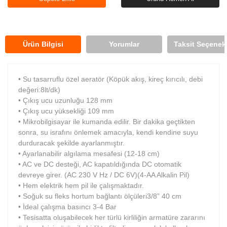
Ürün Bilgisi
Yorumlar
Taksit Seçenekl
• Su tasarruflu özel aeratör (Köpük akış, kireç kırıcılı, debi
değeri:8lt/dk)
• Çıkış ucu uzunluğu 128 mm
• Çıkış ucu yüksekliği 109 mm
• Mikrobilgisayar ile kumanda edilir. Bir dakika geçtikten
sonra, su israfını önlemek amacıyla, kendi kendine suyu
durduracak şekilde ayarlanmıştır.
• Ayarlanabilir algılama mesafesi (12-18 cm)
• AC ve DC desteği, AC kapatıldığında DC otomatik
devreye girer. (AC 230 V Hz / DC 6V)(4-AA Alkalin Pil)
• Hem elektrik hem pil ile çalışmaktadır.
• Soğuk su fleks hortum bağlantı ölçüleri3/8” 40 cm
• İdeal çalışma basıncı 3-4 Bar
• Tesisatta oluşabilecek her türlü kirliliğin armatüre zararını