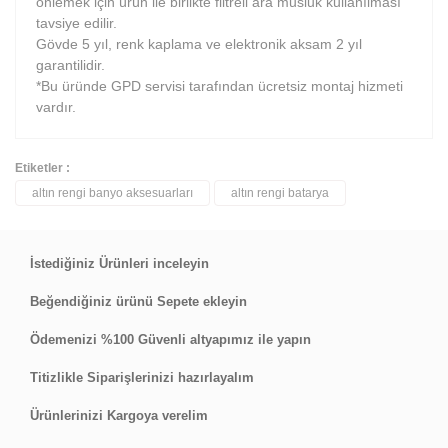
önlemek için ürün ile birlikte filtreli ara musluk kullanılması
tavsiye edilir.
Gövde 5 yıl, renk kaplama ve elektronik aksam 2 yıl
garantilidir.
*Bu üründe GPD servisi tarafından ücretsiz montaj hizmeti
vardır.
Etiketler :
altın rengi banyo aksesuarları
altın rengi batarya
Bu ürüne ilk yorumu siz yapın!
Yorum Yaz
İstediğiniz Ürünleri inceleyin
Beğendiğiniz ürünü Sepete ekleyin
Ödemenizi %100 Güvenli altyapımız ile yapın
Titizlikle Siparişlerinizi hazırlayalım
Ürünlerinizi Kargoya verelim