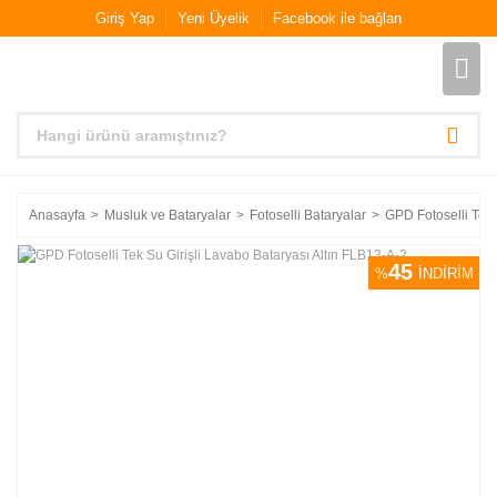
Giriş Yap
Yeni Üyelik
Facebook ile bağlan
Anasayfa
Musluk ve Bataryalar
Fotoselli Bataryalar
GPD Fotoselli Tek 
45
%
İNDİRİM