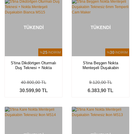
TÜKENDİ
TÜKENDİ
25
30
%
İNDİRİM
%
İNDİRİM
S'tina Dikdörtgen Oturmalı
S'tina Beşgen Nokta
Duş Teknesi + Nokta
Menteşeli Duşakabin
Menteşeli Duşakabin Bianca
Teknesiz 6mm Temperli Cam
MS15
Maker
40.800,00 TL
9.120,00 TL
30.599,90 TL
6.383,90 TL