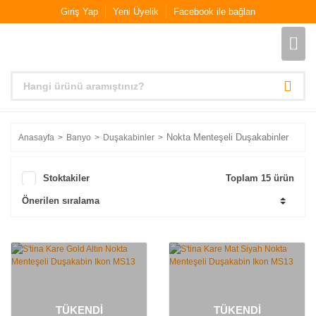
Giriş Yap
Yeni Üyelik
Facebook ile bağlan
Nokta Menteşeli Duşakabinler
Anasayfa
Banyo
Duşakabinler
Stoktakiler
Toplam 15 ürün
TÜKENDİ
TÜKENDİ