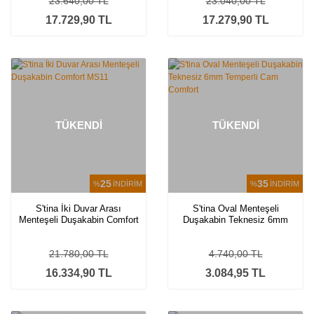
23.640,00 TL
23.040,00 TL
17.729,90 TL
17.279,90 TL
TÜKENDİ
TÜKENDİ
25
35
%
İNDİRİM
%
İNDİRİM
S'tina İki Duvar Arası
S'tina Oval Menteşeli
Menteşeli Duşakabin Comfort
Duşakabin Teknesiz 6mm
MS11
Temperli Cam Comfort
21.780,00 TL
4.740,00 TL
16.334,90 TL
3.084,95 TL