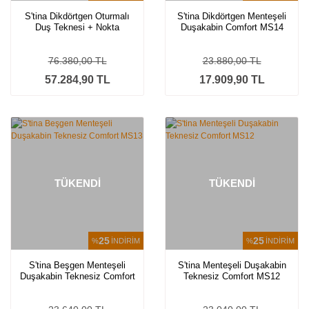
S'tina Dikdörtgen Oturmalı
S'tina Dikdörtgen Menteşeli
Duş Teknesi + Nokta
Duşakabin Comfort MS14
Menteşeli Bronz Rose Gold
Duşakabin Bianca MS15
76.380,00 TL
23.880,00 TL
57.284,90 TL
17.909,90 TL
TÜKENDİ
TÜKENDİ
25
25
%
İNDİRİM
%
İNDİRİM
S'tina Beşgen Menteşeli
S'tina Menteşeli Duşakabin
Duşakabin Teknesiz Comfort
Teknesiz Comfort MS12
MS13