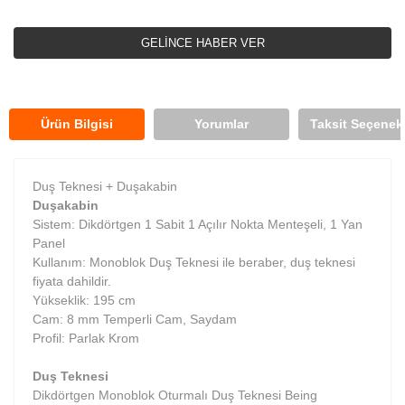
GELİNCE HABER VER
Ürün Bilgisi
Yorumlar
Taksit Seçenekl
Duş Teknesi + Duşakabin
Duşakabin
Sistem:
Dikdörtgen 1 Sabit 1 Açılır Nokta Menteşeli, 1 Yan
Panel
Kullanım: Monoblok Duş Teknesi ile beraber, duş teknesi
fiyata dahildir.
Yükseklik: 195 cm
Cam: 8 mm Temperli Cam, Saydam
Profil: Parlak Krom
Duş Teknesi
Dikdörtgen Monoblok Oturmalı Duş Teknesi Being