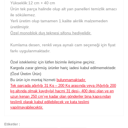
Yükseklik:12 cm + 40 cm
Ürün tek parça halinde olup alt yan panelleri temizlik amacı
ile sökülemez.
Yerli üretim olup tamamen 1.kalite akrilik malzemeden
üretilmiştir.
Özel monoblok duş teknesi sifonu hediyelidir.
Kumlama desen, renkli veya aynalı cam seçeneği için fiyat
farkı uygulanmaktadır.
Özel istekleriniz için lütfen bizimle iletişime geçiniz.
Kargoda zarar görmüş ürünler hariç iadesi kabul edilmemektedir.
(Özel Üretim Ürün)
Bu ürün için montaj hizmeti
bulunmamaktadır.
Tek parçada ağırlığı 31 Kg – 200 Kg arasında veya (Ağırlığı 200
kg altında olmak kaydıyla) hacmi 31 desi– 400 desi olan ve en
uzun kenarı 250 cm’ye kadar olan gönderiler bina kapısından
teslimli olarak kabul edilebilecek ve kata teslimi
yapılmayabilecektir.
Etiketler :