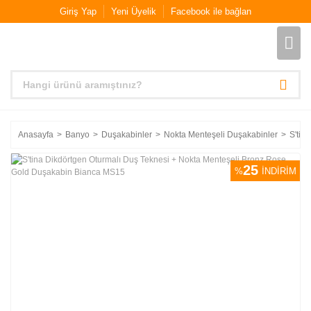
Giriş Yap
Yeni Üyelik
Facebook ile bağlan
Anasayfa
Banyo
Duşakabinler
Nokta Menteşeli Duşakabinler
S'tin
25
%
İNDİRİM