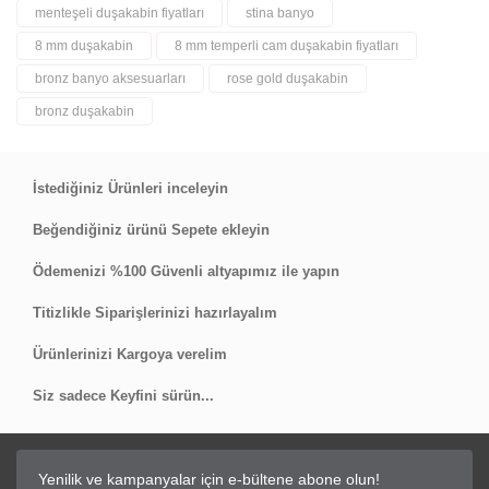
menteşeli duşakabin fiyatları
stina banyo
Bu ürüne ilk yorumu siz yapın!
8 mm duşakabin
8 mm temperli cam duşakabin fiyatları
bronz banyo aksesuarları
rose gold duşakabin
Yorum Yaz
bronz duşakabin
İstediğiniz Ürünleri inceleyin
Beğendiğiniz ürünü Sepete ekleyin
Ödemenizi %100 Güvenli altyapımız ile yapın
Titizlikle Siparişlerinizi hazırlayalım
Ürünlerinizi Kargoya verelim
Siz sadece Keyfini sürün...