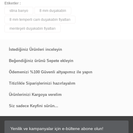
Etiketler :
stina banyo
8 mm duşakabin
Bu ürüne ilk yorumu siz yapın!
8 mm temperli cam duşakabin fiyatları
menteşeli duşakabin fiyatları
Yorum Yaz
İstediğiniz Ürünleri inceleyin
Beğendiğiniz ürünü Sepete ekleyin
Ödemenizi %100 Güvenli altyapımız ile yapın
Titizlikle Siparişlerinizi hazırlayalım
Ürünlerinizi Kargoya verelim
Siz sadece Keyfini sürün...