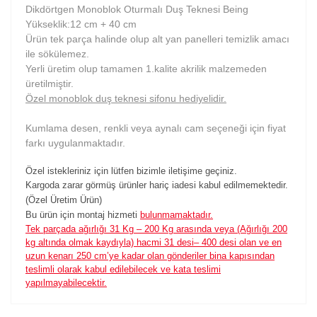
Dikdörtgen Monoblok Oturmalı Duş Teknesi Being
Yükseklik:12 cm + 40 cm
Ürün tek parça halinde olup alt yan panelleri temizlik amacı
ile sökülemez.
Yerli üretim olup tamamen 1.kalite akrilik malzemeden
üretilmiştir.
Özel monoblok duş teknesi sifonu hediyelidir.
Kumlama desen, renkli veya aynalı cam seçeneği için fiyat
farkı uygulanmaktadır.
Özel istekleriniz için lütfen bizimle iletişime geçiniz.
Kargoda zarar görmüş ürünler hariç iadesi kabul edilmemektedir.
(Özel Üretim Ürün)
Bu ürün için montaj hizmeti
bulunmamaktadır.
Tek parçada ağırlığı 31 Kg – 200 Kg arasında veya (Ağırlığı 200
kg altında olmak kaydıyla) hacmi 31 desi– 400 desi olan ve en
uzun kenarı 250 cm’ye kadar olan gönderiler bina kapısından
teslimli olarak kabul edilebilecek ve kata teslimi
yapılmayabilecektir.