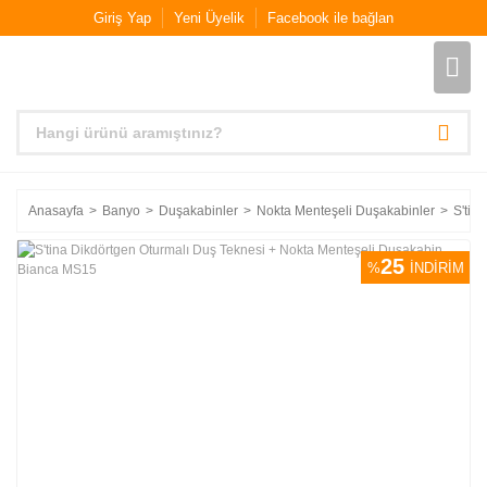
Giriş Yap
Yeni Üyelik
Facebook ile bağlan
Anasayfa
Banyo
Duşakabinler
Nokta Menteşeli Duşakabinler
S'tin
25
%
İNDİRİM