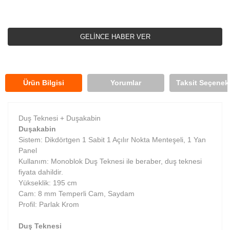
GELİNCE HABER VER
Ürün Bilgisi
Yorumlar
Taksit Seçenekl
Duş Teknesi + Duşakabin
Duşakabin
Sistem:
Dikdörtgen 1 Sabit 1 Açılır Nokta Menteşeli, 1 Yan
Panel
Kullanım: Monoblok Duş Teknesi ile beraber, duş teknesi
fiyata dahildir.
Yükseklik: 195 cm
Cam: 8 mm Temperli Cam, Saydam
Profil: Parlak Krom
Duş Teknesi