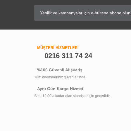
25
%
İNDİRİM
S'tina Dikdörtgen Duş Teknesi Fusion
S'tin
MÜŞTERİ HİZMETLERİ
2.310,00 TL
0216 311 74 24
1.732,90 TL
%100 Güvenli Alışveriş
Tüm ödemeleriniz güven altında!
Aynı Gün Kargo Hizmeti
Saat 12:00’a kadar olan siparişler için geçerlidir.