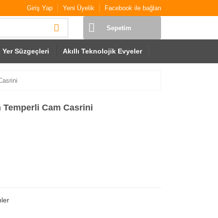
Giriş Yap
Yeni Üyelik
Facebook ile bağlan
Sepetim
Yer Süzgeçleri
Akıllı Teknolojik Evyeler
asrini
m Temperli Cam Casrini
ler