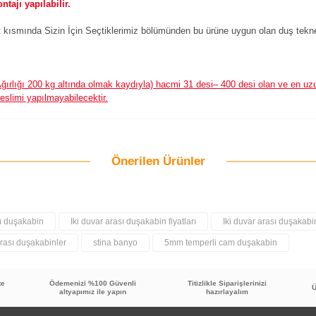
ajı yapılabilir.
 kısmında Sizin İçin Seçtiklerimiz bölümünden bu ürüne uygun olan duş teknesi
ğırlığı 200 kg altında olmak kaydıyla) hacmi 31 desi– 400 desi olan ve en uz
teslimi yapılmayabilecektir.
Önerilen Ürünler
Bu ürüne ilk yorumu siz yapın!
Yorum Yaz
sı duşakabin
Iki duvar arası duşakabin fiyatları
Iki duvar arası duşakabi
arası duşakabinler
stina banyo
5mm temperli cam duşakabin
te
Ödemenizi %100 Güvenli
Titizlikle Siparişlerinizi
Ü
altyapımız ile yapın
hazırlayalım
TÜKENDİ
TÜK