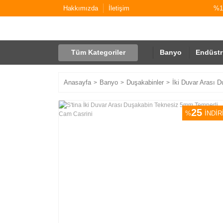
Hakkımızda
İletişim
%10
Tüm Kategoriler
Banyo
Endüstr
Anasayfa
Banyo
Duşakabinler
İki Duvar Arası D
25
%
İNDİR