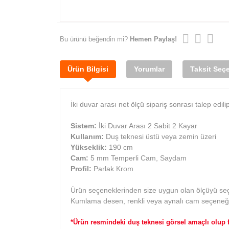
Bu ürünü beğendin mi?
Hemen Paylaş!
Ürün Bilgisi
Yorumlar
Taksit Seçe
İki duvar arası net ölçü sipariş sonrası talep edili
Sistem:
İki Duvar Arası 2 Sabit 2 Kayar
Kullanım:
Duş teknesi üstü veya zemin üzeri
Yükseklik:
190 cm
Cam:
5 mm Temperli Cam, Saydam
Profil:
Parlak Krom
Ürün seçeneklerinden size uygun olan ölçüyü seç
Kumlama desen, renkli veya aynalı cam seçeneği i
*Ürün resmindeki duş teknesi görsel amaçlı olup fi