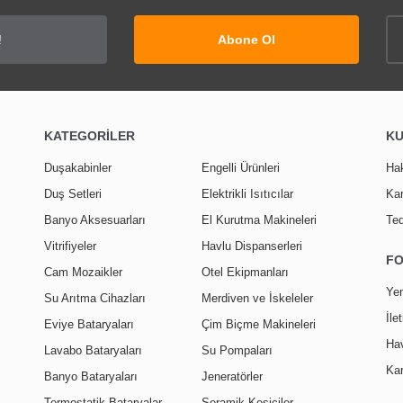
Abone Ol
30
%
İNDİRİM
a Flat Dikdörtgen Duş Teknesi Prestige
KATEGORİLER
K
S'tina Monoblok Dikdört
Duşakabinler
Engelli Ürünleri
Ha
1.800,00 TL
Duş Setleri
Elektrikli Isıtıcılar
Kar
1.259,90 TL
2.160
Banyo Aksesuarları
El Kurutma Makineleri
Ted
1.511
Vitrifiyeler
Havlu Dispanserleri
F
Cam Mozaikler
Otel Ekipmanları
Yen
Su Arıtma Cihazları
Merdiven ve İskeleler
İle
Eviye Bataryaları
Çim Biçme Makineleri
Hav
Lavabo Bataryaları
Su Pompaları
Kar
Banyo Bataryaları
Jeneratörler
Termostatik Bataryalar
Seramik Kesiciler