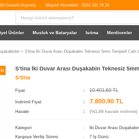
0 Güvenli Alışveriş
Müşteri Hizmetleri : 0216 311 74 24
iyel Ürünler
Musluk ve Bataryalar
Isıtma
Merdivenler
uşakabinler
S'tina İki Duvar Arası Duşakabin Teknesiz 5mm Temperli Cam C
S'tina İki Duvar Arası Duşakabin Teknesiz 5m
İM
S'tina
10.401,60 TL
Fiyat
7.800,90 TL
İndirimli Fiyat
Havale
(%1,00 havale indirimi)
Kategori
İki Duvar Arası Duşakabin
Kargoya Veriliş Süresi
7 İş Günü