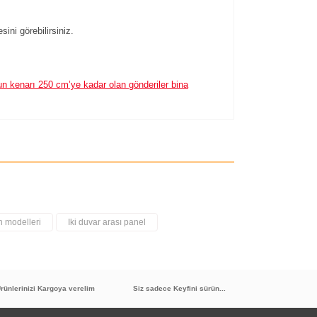
ni görebilirsiniz.
un kenarı 250 cm’ye kadar olan gönderiler bina
n modelleri
Iki duvar arası panel
rünlerinizi Kargoya verelim
Siz sadece Keyfini sürün...
ENDİ