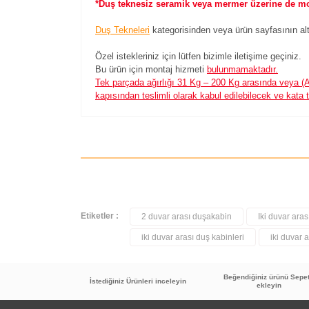
*Duş teknesiz seramik veya mermer üzerine de mont
Duş Tekneleri
kategorisinden veya ürün sayfasının alt
Özel istekleriniz için lütfen bizimle iletişime geçiniz.
Bu ürün için montaj hizmeti
bulunmamaktadır.
Tek parçada ağırlığı 31 Kg – 200 Kg arasında veya (A
kapısından teslimli olarak kabul edilebilecek ve kata 
Etiketler :
2 duvar arası duşakabin
Iki duvar ara
iki duvar arası duş kabinleri
iki duvar 
TÜKENDİ
Beğendiğiniz ürünü Sepe
İstediğiniz Ürünleri inceleyin
ekleyin