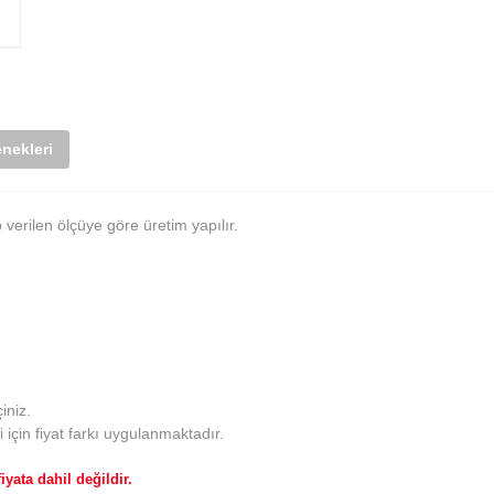
nekleri
p verilen ölçüye göre üretim yapılır.
iniz.
çin fiyat farkı uygulanmaktadır.
yata dahil değildir.