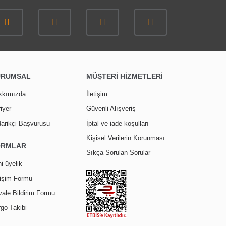
30
%
İNDİRİM
URUMSAL
MÜŞTERİ HİZMETLERİ
gen Duş Teknesi Castella
kkımızda
İletişim
iyer
Güvenli Alışveriş
,00 TL
arikçi Başvurusu
İptal ve iade koşulları
,90 TL
Kişisel Verilerin Korunması
ORMLAR
Sıkça Sorulan Sorular
i üyelik
tişim Formu
ale Bildirim Formu
go Takibi
TÜKENDİ