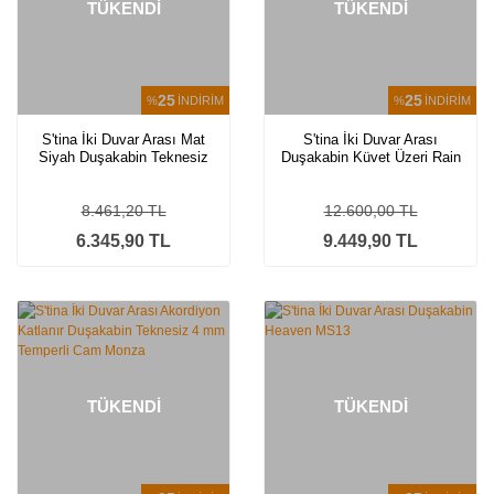
TÜKENDİ
TÜKENDİ
25
25
%
İNDİRİM
%
İNDİRİM
S'tina İki Duvar Arası Mat
S'tina İki Duvar Arası
Siyah Duşakabin Teknesiz
Duşakabin Küvet Üzeri Rain
5mm Temperli Cam Isella
MS16
8.461,20 TL
12.600,00 TL
6.345,90 TL
9.449,90 TL
TÜKENDİ
TÜKENDİ