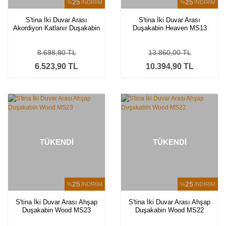
25
25
%
İNDİRİM
%
İNDİRİM
S'tina İki Duvar Arası
S'tina İki Duvar Arası
Akordiyon Katlanır Duşakabin
Duşakabin Heaven MS13
Teknesiz 4 mm Temperli
Cam Monza
8.698,80 TL
13.860,00 TL
6.523,90 TL
10.394,90 TL
TÜKENDİ
TÜKENDİ
25
25
%
İNDİRİM
%
İNDİRİM
S'tina İki Duvar Arası Ahşap
S'tina İki Duvar Arası Ahşap
Duşakabin Wood MS23
Duşakabin Wood MS22