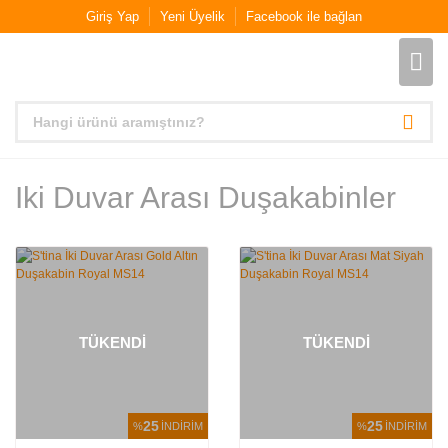
Giriş Yap
Yeni Üyelik
Facebook ile bağlan
Iki Duvar Arası Duşakabinler
TÜKENDİ
TÜKENDİ
25
25
%
İNDİRİM
%
İNDİRİM