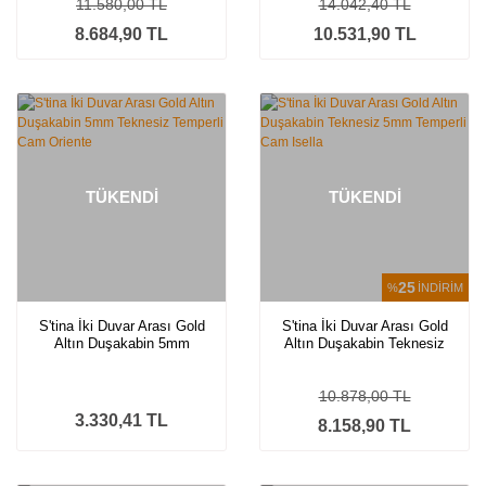
11.580,00 TL
14.042,40 TL
8.684,90 TL
10.531,90 TL
TÜKENDİ
TÜKENDİ
25
%
İNDİRİM
S'tina İki Duvar Arası Gold
S'tina İki Duvar Arası Gold
Altın Duşakabin 5mm
Altın Duşakabin Teknesiz
Teknesiz Temperli Cam
5mm Temperli Cam Isella
Oriente
10.878,00 TL
3.330,41 TL
8.158,90 TL