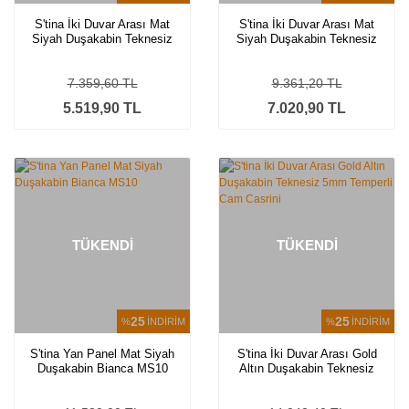
S'tina İki Duvar Arası Mat
S'tina İki Duvar Arası Mat
Siyah Duşakabin Teknesiz
Siyah Duşakabin Teknesiz
5mm Temperli Çizgi Desen
5mm Temperli Çizgi Desen
Cam
Cam
7.359,60 TL
9.361,20 TL
5.519,90 TL
7.020,90 TL
TÜKENDİ
TÜKENDİ
25
25
%
İNDİRİM
%
İNDİRİM
S'tina Yan Panel Mat Siyah
S'tina İki Duvar Arası Gold
Duşakabin Bianca MS10
Altın Duşakabin Teknesiz
5mm Temperli Cam Casrini