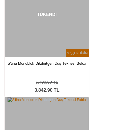
TÜKENDİ
30
%
İNDİRİM
S'tina Monoblok Dikdörtgen Duş Teknesi Belca
5.490,00 TL
3.842,90 TL