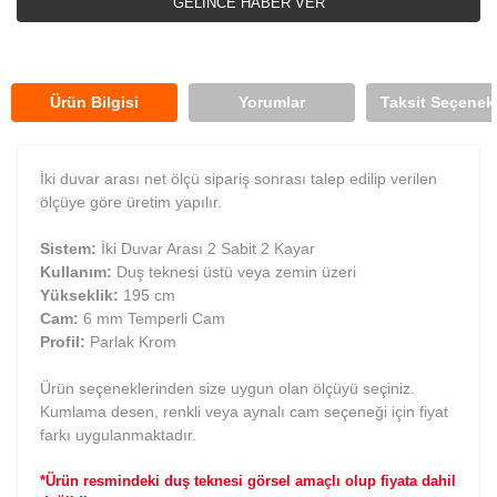
GELİNCE HABER VER
Ürün Bilgisi
Yorumlar
Taksit Seçenekl
İki duvar arası net ölçü sipariş sonrası talep edilip verilen
ölçüye göre üretim yapılır.
Sistem:
İki Duvar Arası 2 Sabit 2 Kayar
Kullanım:
Duş teknesi üstü veya zemin üzeri
Yükseklik:
195 cm
Cam:
6 mm Temperli Cam
Profil:
Parlak Krom
Ürün seçeneklerinden size uygun olan ölçüyü seçiniz.
Kumlama desen, renkli veya aynalı cam seçeneği için fiyat
farkı uygulanmaktadır.
*Ürün resmindeki duş teknesi görsel amaçlı olup fiyata dahil