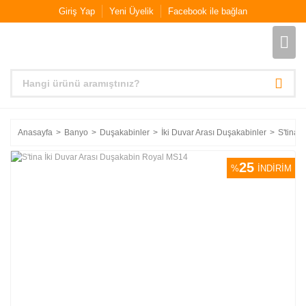
Giriş Yap
Yeni Üyelik
Facebook ile bağlan
Anasayfa
Banyo
Duşakabinler
İki Duvar Arası Duşakabinler
S'tina 
25
%
İNDİRİM