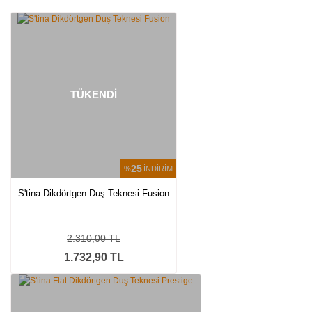
Yorum Yaz
TÜKENDİ
25
%
İNDİRİM
S'tina Dikdörtgen Duş Teknesi Fusion
2.310,00 TL
1.732,90 TL