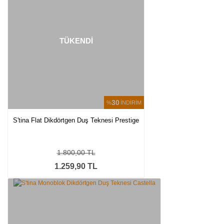
TÜKENDİ
30
%
İNDİRİM
S'tina Flat Dikdörtgen Duş Teknesi Prestige
1.800,00 TL
1.259,90 TL