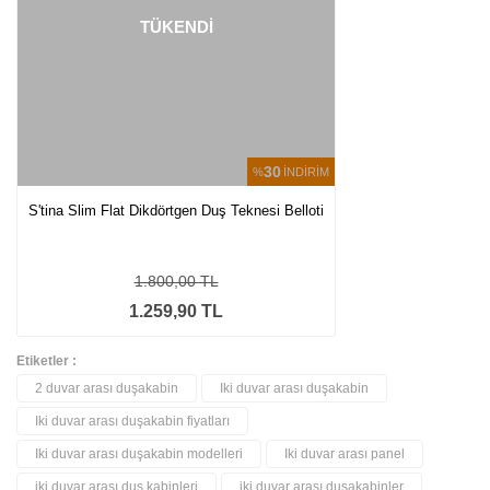
TÜKENDİ
30
%
İNDİRİM
S'tina Slim Flat Dikdörtgen Duş Teknesi Belloti
1.800,00 TL
1.259,90 TL
Etiketler :
2 duvar arası duşakabin
Iki duvar arası duşakabin
Iki duvar arası duşakabin fiyatları
Iki duvar arası duşakabin modelleri
Iki duvar arası panel
iki duvar arası duş kabinleri
iki duvar arası duşakabinler