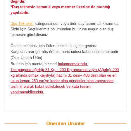
değildir.
*Duş teknesiz seramik veya mermer üzerine de montajı
yapılabilir.
Duş Tekneleri
kategorisinden veya ürün sayfasının alt kısmında
Sizin İçin Seçtiklerimiz bölümünden bu ürüne uygun olan duş
teknesini görebilirsiniz.
Özel istekleriniz için lütfen bizimle iletişime geçiniz.
Kargoda zarar görmüş ürünler hariç iadesi kabul edilmemektedir.
(Özel Üretim Ürün)
Bu ürün için montaj hizmeti
bulunmamaktadır.
Tek parçada ağırlığı 31 Kg – 200 Kg arasında veya (Ağırlığı 200
kg altında olmak kaydıyla) hacmi 31 desi– 400 desi olan ve en
uzun kenarı 250 cm’ye kadar olan gönderiler bina kapısından
teslimli olarak kabul edilebilecek ve kata teslimi
yapılmayabilecektir.
Önerilen Ürünler
Bu ürüne ilk yorumu siz yapın!