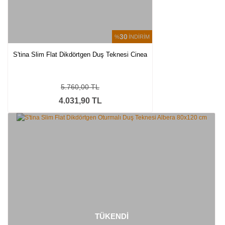
30
%
İNDİRİM
S'tina Slim Flat Dikdörtgen Duş Teknesi Cinea
5.760,00 TL
4.031,90 TL
TÜKENDİ