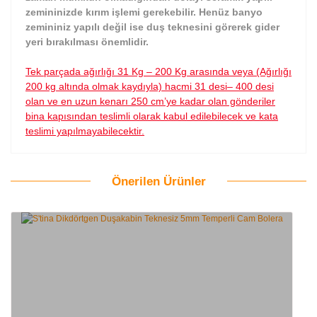
zemininizde kırım işlemi gerekebilir. Henüz banyo
zemininiz yapılı değil ise duş teknesini görerek gider
yeri bırakılması önemlidir.
Tek parçada ağırlığı 31 Kg – 200 Kg arasında veya (Ağırlığı
200 kg altında olmak kaydıyla) hacmi 31 desi– 400 desi
olan ve en uzun kenarı 250 cm’ye kadar olan gönderiler
bina kapısından teslimli olarak kabul edilebilecek ve kata
teslimi yapılmayabilecektir.
Önerilen Ürünler
Bu ürüne ilk yorumu siz yapın!
Yorum Yaz