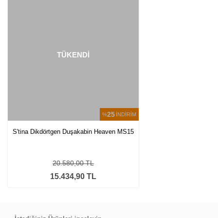
TÜKENDİ
25
%
İNDİRİM
S'tina Dikdörtgen Duşakabin Heaven MS15
20.580,00 TL
15.434,90 TL