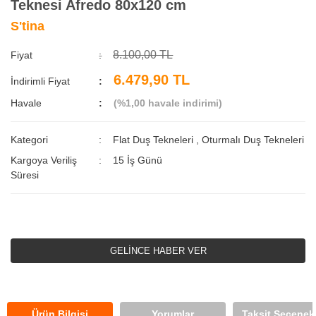
Teknesi Afredo 80x120 cm
S'tina
8.100,00 TL
Fiyat
6.479,90 TL
İndirimli Fiyat
Havale
(%1,00 havale indirimi)
Kategori
Flat Duş Tekneleri
,
Oturmalı Duş Tekneleri
Kargoya Veriliş
15 İş Günü
Süresi
GELİNCE HABER VER
Ürün Bilgisi
Yorumlar
Taksit Seçenekl