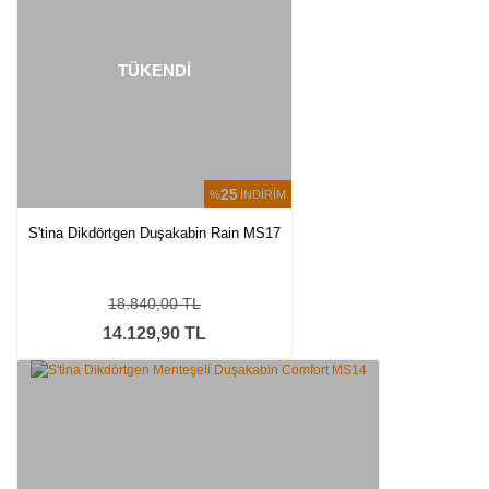
TÜKENDİ
25
%
İNDİRİM
S'tina Dikdörtgen Duşakabin Rain MS17
18.840,00 TL
14.129,90 TL