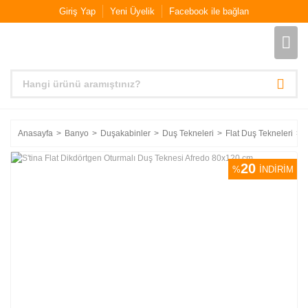
Giriş Yap
Yeni Üyelik
Facebook ile bağlan
Anasayfa
Banyo
Duşakabinler
Duş Tekneleri
Flat Duş Tekneleri
20
%
İNDİRİM