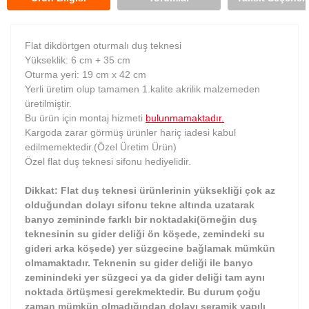
Flat dikdörtgen oturmalı duş teknesi
Yükseklik: 6 cm + 35 cm
Oturma yeri: 19 cm x 42 cm
Yerli üretim olup tamamen 1.kalite akrilik malzemeden
üretilmiştir.
Bu ürün için montaj hizmeti
bulunmamaktadır.
Kargoda zarar görmüş ürünler hariç iadesi kabul
edilmemektedir.(Özel Üretim Ürün)
Özel flat duş teknesi sifonu hediyelidir.
Dikkat: Flat duş teknesi ürünlerinin yüksekliği çok az
olduğundan dolayı sifonu tekne altında uzatarak
banyo zemininde farklı bir noktadaki(örneğin duş
teknesinin su gider deliği ön köşede, zemindeki su
gideri arka köşede) yer süzgecine bağlamak mümkün
olmamaktadır. Teknenin su gider deliği ile banyo
zeminindeki yer süzgeci ya da gider deliği tam aynı
noktada örtüşmesi gerekmektedir. Bu durum çoğu
zaman mümkün olmadığından dolayı seramik yapılı