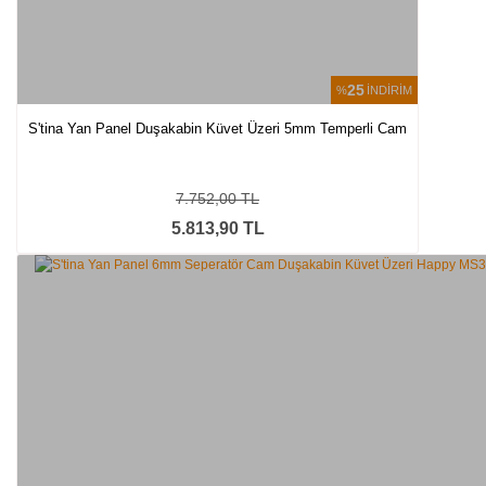
25
%
İNDİRİM
S'tina Yan Panel Duşakabin Küvet Üzeri 5mm Temperli Cam
7.752,00 TL
5.813,90 TL