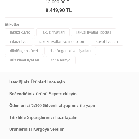
12.600,00 TL
9.449,90 TL
Etiketler :
jakuzi küvet
jakuzi fiyatları
jakuzi fiyatları koçtaş
jakuzi fiyat
jakuzi fiyatları ve modelleri
küvet fiyatları
dikdörtgen küvet
dikdörtgen küvet fiyatları
düz küvet fiyatları
stina banyo
İstediğiniz Ürünleri inceleyin
Beğendiğiniz ürünü Sepete ekleyin
Ödemenizi %100 Güvenli altyapımız ile yapın
Titizlikle Siparişlerinizi hazırlayalım
Ürünlerinizi Kargoya verelim