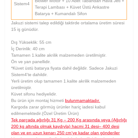
Blower Motor + 10 Adet Tabandan Hava Jeti +
Sistem4
Terapi Lambası + Küvet Üstü Ankastre
Batarya + Kumandalı Sifon
Jakuzi sistemi talep edildiği taktirde ortalama üretim süresi
15 iş günüdür.
Dış Yükseklik: 55 cm
İç Derinlik: 40 cm
Tamamen 1.kalite akrilik malzemeden üretilmiştir.
Ön ve yan panellidir.
*Küvet üstü batarya fiyata dahil değildir. Sadece Jakuzi
Sistem4'te dahildir.
Yerli üretim olup tamamen 1.kalite akrilik malzemeden
üretilmiştir.
Küvet sifonu hediyelidir.
Bu ürün için montaj hizmeti
bulunmamaktadır.
Kargoda zarar görmüş ürünler hariç iadesi kabul
edilmemektedir.(Özel Üretim Ürün)
Tek parçada ağırlığı 31 Kg – 200 Kg arasında veya (Ağırlığı
200 kg altında olmak kaydıyla) hacmi 31 desi– 400 desi
olan ve en uzun kenarı 250 cm’ye kadar olan gönderiler