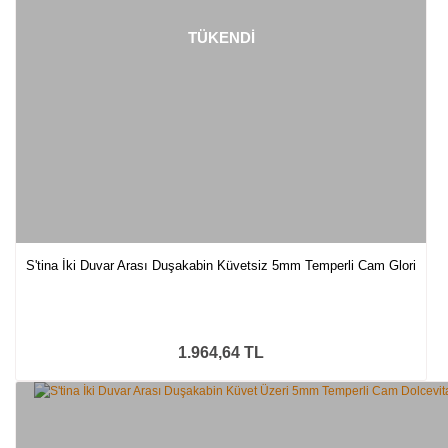
TÜKENDİ
S'tina İki Duvar Arası Duşakabin Küvetsiz 5mm Temperli Cam Glori
1.964,64 TL