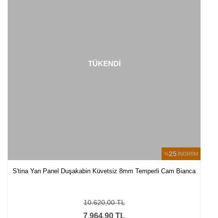
TÜKENDİ
25
%
İNDİRİM
S'tina Yan Panel Duşakabin Küvetsiz 8mm Temperli Cam Bianca
10.620,00 TL
7.964,90 TL