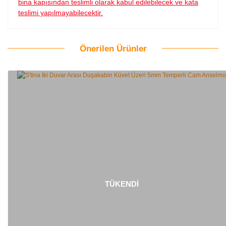
bina kapısından teslimli olarak kabul edilebilecek ve kata
teslimi yapılmayabilecektir.
Önerilen Ürünler
Bu ürüne ilk yorumu siz yapın!
Yorum Yaz
TÜKENDİ