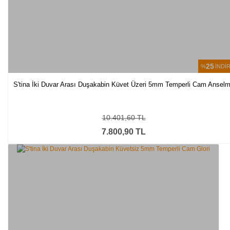
25
%
İNDİ
S'tina İki Duvar Arası Duşakabin Küvet Üzeri 5mm Temperli Cam Ansel
10.401,60 TL
7.800,90 TL