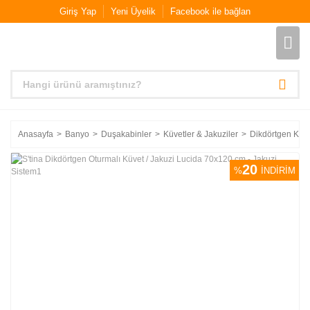
Giriş Yap
Yeni Üyelik
Facebook ile bağlan
Anasayfa
Banyo
Duşakabinler
Küvetler & Jakuziler
Dikdörtgen Küve
20
%
İNDİRİM