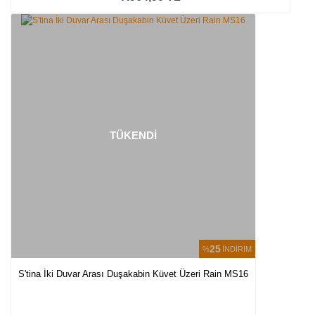
TÜKENDİ
25
%
İNDİRİM
S'tina İki Duvar Arası Duşakabin Küvet Üzeri Rain MS16