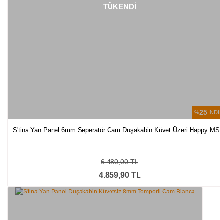
TÜKENDİ
25
%
İNDİ
S'tina Yan Panel 6mm Seperatör Cam Duşakabin Küvet Üzeri Happy M
6.480,00 TL
4.859,90 TL