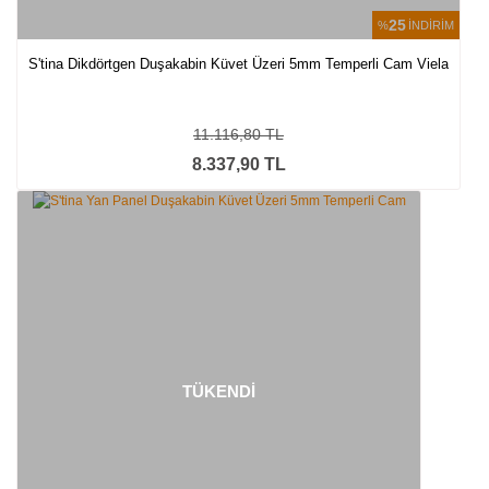
25
%
İNDİRİM
S'tina Dikdörtgen Duşakabin Küvet Üzeri 5mm Temperli Cam Viela
11.116,80 TL
8.337,90 TL
TÜKENDİ