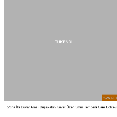
TÜKENDİ
25
%
İNDİ
S'tina İki Duvar Arası Duşakabin Küvet Üzeri 5mm Temperli Cam Dolcevi