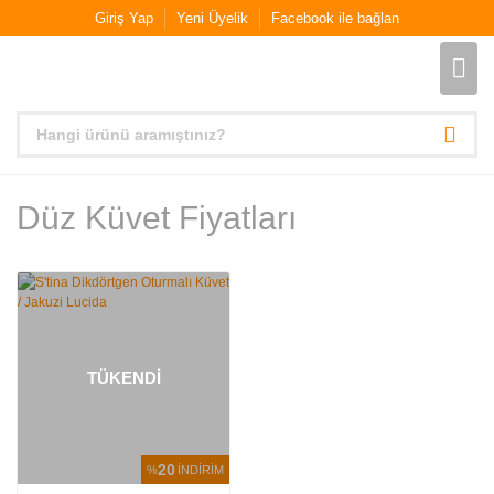
Giriş Yap
Yeni Üyelik
Facebook ile bağlan
Düz Küvet Fiyatları
TÜKENDİ
20
%
İNDİRİM