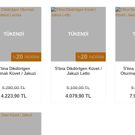
TÜKENDİ
TÜKENDİ
20
20
%
İNDİRİM
%
İNDİRİM
'tina Dikdörtgen
S'tina Dikdörtgen Küvet /
S'tina
malı Küvet / Jakuzi
Jakuzi Letto
Oturmal
Lucida
Alpo
5.280,00 TL
5.100,00 TL
9
4.223,90 TL
4.079,90 TL
7.