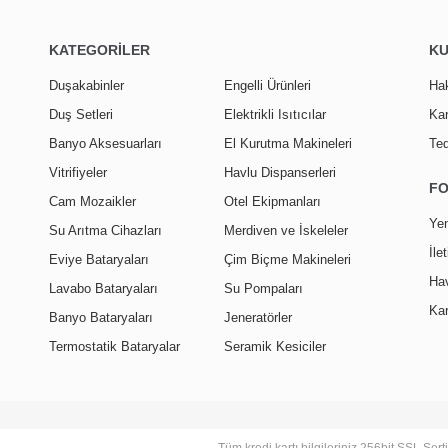
KATEGORİLER
K
Duşakabinler
Engelli Ürünleri
Ha
Duş Setleri
Elektrikli Isıtıcılar
Kar
Banyo Aksesuarları
El Kurutma Makineleri
Ted
Vitrifiyeler
Havlu Dispanserleri
F
Cam Mozaikler
Otel Ekipmanları
Yen
Su Arıtma Cihazları
Merdiven ve İskeleler
İle
Eviye Bataryaları
Çim Biçme Makineleri
Hav
Lavabo Bataryaları
Su Pompaları
Kar
Banyo Bataryaları
Jeneratörler
Termostatik Bataryalar
Seramik Kesiciler