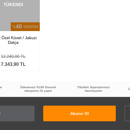
TÜKENDİ
40
%
İNDİRİM
a Özel Küvet / Jakuzi
Datça
12.240,00 TL
7.343,90 TL
te
Ödemenizi %100 Güvenli
Titizlikle Siparişlerinizi
Ü
altyapımız ile yapın
hazırlayalım
Abone Ol