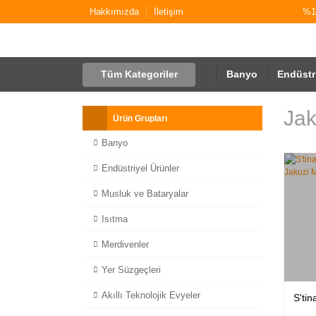
Hakkımızda
İletişim
%10
Tüm Kategoriler
Banyo
Endüstr
Jak
Ürün Grupları
Banyo
Endüstriyel Ürünler
Musluk ve Bataryalar
Isıtma
Merdivenler
Yer Süzgeçleri
Akıllı Teknolojik Evyeler
S'tin