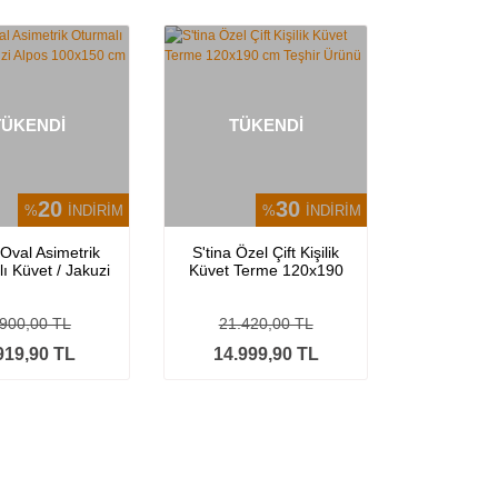
TÜKENDİ
TÜKENDİ
20
30
%
İNDİRİM
%
İNDİRİM
 Oval Asimetrik
S'tina Özel Çift Kişilik
ı Küvet / Jakuzi
Küvet Terme 120x190
s 100x150 cm
cm Teşhir Ürünü
.900,00 TL
21.420,00 TL
919,90 TL
14.999,90 TL