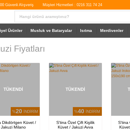
0 Güvenli Alışveriş
Müşteri Hizmetleri : 0216 311 74 24
iyel Ürünler
Musluk ve Bataryalar
Isıtma
Merdivenler
uzi Fiyatları
TÜKENDİ
TÜKENDİ
20
40
%
İNDİRİM
%
İNDİRİM
a Dikdörtgen Küvet /
S'tina Özel Çift Kişilik
S'tina 
Jakuzi Milano
Küvet / Jakuzi Avva
Küvet