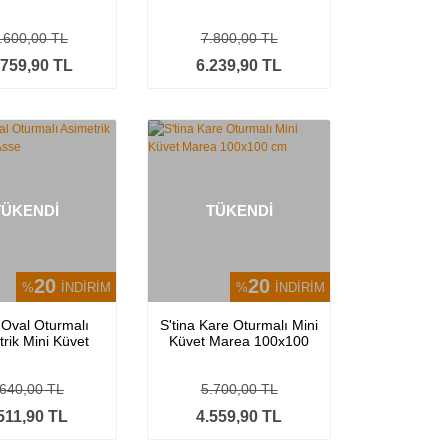
lli Manavgat
Tempo
50x190 cm
.600,00 TL
7.800,00 TL
.759,90 TL
6.239,90 TL
TÜKENDİ
TÜKENDİ
20
20
%
İNDİRİM
%
İNDİRİM
 Oval Oturmalı
S'tina Kare Oturmalı Mini
rik Mini Küvet
Küvet Marea 100x100
Asse
cm
.640,00 TL
5.700,00 TL
511,90 TL
4.559,90 TL