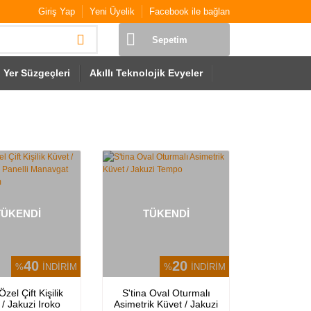
Giriş Yap
Yeni Üyelik
Facebook ile bağlan
Sepetim
Yer Süzgeçleri
Akıllı Teknolojik Evyeler
TÜKENDİ
TÜKENDİ
40
20
%
İNDİRİM
%
İNDİRİM
Özel Çift Kişilik
S'tina Oval Oturmalı
 / Jakuzi Iroko
Asimetrik Küvet / Jakuzi