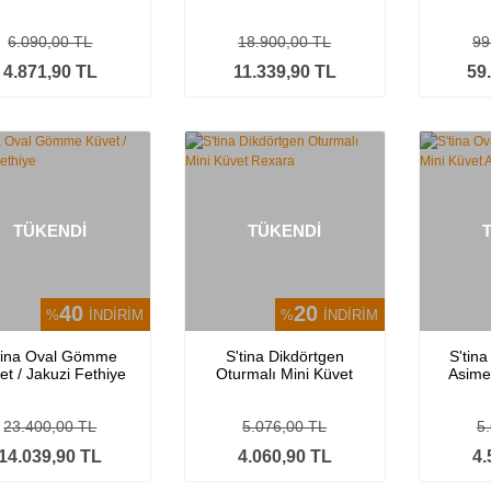
Pane
1
6.090,00 TL
18.900,00 TL
99
4.871,90 TL
11.339,90 TL
59
TÜKENDİ
TÜKENDİ
40
20
%
İNDİRİM
%
İNDİRİM
tina Oval Gömme
S'tina Dikdörtgen
S'tina
et / Jakuzi Fethiye
Oturmalı Mini Küvet
Asimet
Rexara
23.400,00 TL
5.076,00 TL
5
14.039,90 TL
4.060,90 TL
4.