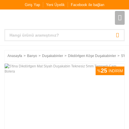
Giriş Yap
Yeni Üyelik
Facebook ile bağlan
Anasayfa
Banyo
Duşakabinler
Dikdörtgen Köşe Duşakabinler
S'ti
25
%
İNDİRİM