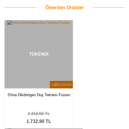
Önerilen Ürünler
Bu ürüne ilk yorumu siz yapın!
Yorum Yaz
TÜKENDİ
25
%
İNDİRİM
S'tina Dikdörtgen Duş Teknesi Fusion
2.310,00 TL
1.732,90 TL