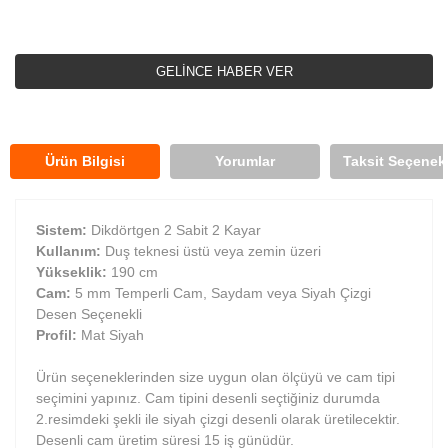
GELİNCE HABER VER
Ürün Bilgisi
Yorumlar
Taksit Seçenekl
Sistem:
Dikdörtgen 2 Sabit 2 Kayar
Kullanım:
Duş teknesi üstü veya zemin üzeri
Yükseklik:
190 cm
Cam:
5 mm Temperli Cam, Saydam veya Siyah Çizgi
Desen Seçenekli
Profil:
Mat Siyah
Ürün seçeneklerinden size uygun olan ölçüyü ve cam tipi
seçimini yapınız. Cam tipini desenli seçtiğiniz durumda
2.resimdeki şekli ile siyah çizgi desenli olarak üretilecektir.
Desenli cam üretim süresi 15 iş günüdür.