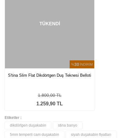
TÜKENDİ
30
%
İNDİRİM
S'tina Slim Flat Dikdörtgen Duş Teknesi Belloti
1.800,00 TL
1.259,90 TL
Etiketler :
dikdörtgen duşakabin
stina banyo
5mm temperli cam duşakabin
siyah duşakabin fiyatları