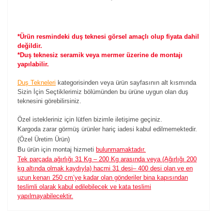
*Ürün resmindeki duş teknesi görsel amaçlı olup fiyata dahil
değildir.
*Duş teknesiz seramik veya mermer üzerine de montajı
yapılabilir.
Duş Tekneleri
kategorisinden veya ürün sayfasının alt kısmında
Sizin İçin Seçtiklerimiz bölümünden bu ürüne uygun olan duş
teknesini görebilirsiniz.
Özel istekleriniz için lütfen bizimle iletişime geçiniz.
Kargoda zarar görmüş ürünler hariç iadesi kabul edilmemektedir.
(Özel Üretim Ürün)
Bu ürün için montaj hizmeti
bulunmamaktadır.
Tek parçada ağırlığı 31 Kg – 200 Kg arasında veya (Ağırlığı 200
kg altında olmak kaydıyla) hacmi 31 desi– 400 desi olan ve en
uzun kenarı 250 cm’ye kadar olan gönderiler bina kapısından
teslimli olarak kabul edilebilecek ve kata teslimi
yapılmayabilecektir.