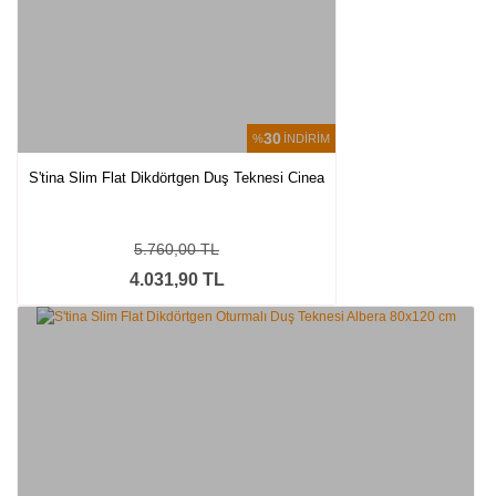
30
%
İNDİRİM
S'tina Slim Flat Dikdörtgen Duş Teknesi Cinea
5.760,00 TL
4.031,90 TL