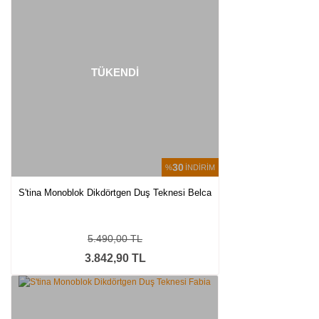
TÜKENDİ
30
%
İNDİRİM
S'tina Monoblok Dikdörtgen Duş Teknesi Belca
5.490,00 TL
3.842,90 TL