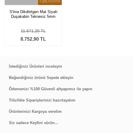
25
%
İNDİRİM
S'tina Dikdörtgen Mat Siyah
Duşakabin Teknesiz 5mm
Temperli Cam Bolera
11.671,20 TL
8.752,90 TL
İstediğiniz Ürünleri inceleyin
Beğendiğiniz ürünü Sepete ekleyin
Ödemenizi %100 Güvenli altyapımız ile yapın
Titizlikle Siparişlerinizi hazırlayalım
Ürünlerinizi Kargoya verelim
Siz sadece Keyfini sürün...