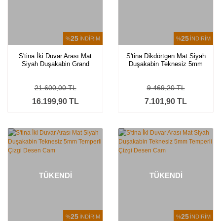
25
25
%
İNDİRİM
%
İNDİRİM
S'tina İki Duvar Arası Mat
S'tina Dikdörtgen Mat Siyah
Siyah Duşakabin Grand
Duşakabin Teknesiz 5mm
MS10
Temperli Çizgi Desen Cam
21.600,00 TL
9.469,20 TL
16.199,90 TL
7.101,90 TL
TÜKENDİ
TÜKENDİ
25
25
%
İNDİRİM
%
İNDİRİM