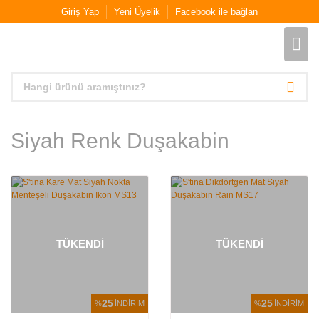
Giriş Yap
Yeni Üyelik
Facebook ile bağlan
Siyah Renk Duşakabin
TÜKENDİ
TÜKENDİ
25
25
%
İNDİRİM
%
İNDİRİM