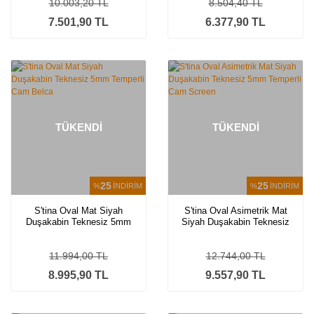
10.003,20 TL
8.504,40 TL
7.501,90 TL
6.377,90 TL
TÜKENDİ
TÜKENDİ
25
25
%
İNDİRİM
%
İNDİRİM
S'tina Oval Mat Siyah
S'tina Oval Asimetrik Mat
Duşakabin Teknesiz 5mm
Siyah Duşakabin Teknesiz
Temperli Cam Belca
5mm Temperli Cam Screen
11.994,00 TL
12.744,00 TL
8.995,90 TL
9.557,90 TL