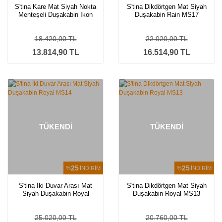
S'tina Kare Mat Siyah Nokta
S'tina Dikdörtgen Mat Siyah
Menteşeli Duşakabin Ikon
Duşakabin Rain MS17
MS13
18.420,00 TL
22.020,00 TL
13.814,90 TL
16.514,90 TL
TÜKENDİ
TÜKENDİ
25
25
%
İNDİRİM
%
İNDİRİM
S'tina İki Duvar Arası Mat
S'tina Dikdörtgen Mat Siyah
Siyah Duşakabin Royal
Duşakabin Royal MS13
MS14
25.020,00 TL
20.760,00 TL