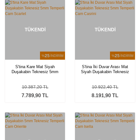
TÜKENDİ
TÜKENDİ
25
25
%
İNDİRİM
%
İNDİRİM
S'tina Kare Mat Siyah
S'tina İki Duvar Arası Mat
Duşakabin Teknesiz 5mm
Siyah Duşakabin Teknesiz
Temperli Cam Scarlet
5mm Temperli Cam Casrini
10.387,20 TL
10.922,40 TL
7.789,90 TL
8.191,90 TL