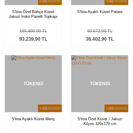
40
40
%
İNDİRİM
%
İNDİRİM
S'tina Özel Bahçe Küvet
S'tina Ayaklı Küvet Patara
Jakuzi İroko Panelli Topkapı
200x240 cm
155.400,00 TL
60.672,00 TL
93.239,90 TL
36.402,90 TL
TÜKENDİ
TÜKENDİ
45
40
%
İNDİRİM
%
İNDİRİM
S'tina Ayaklı Küvet Meriç
S'tina Özel Küvet / Jakuzi
Kilyos 120x170 cm