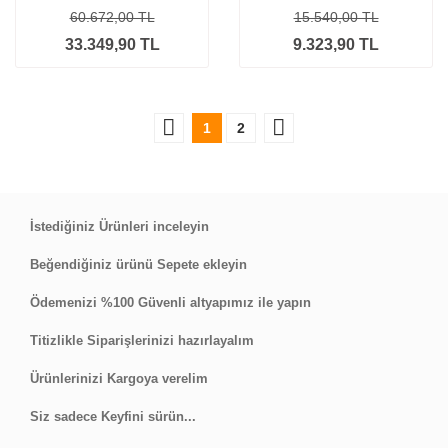
60.672,00 TL
15.540,00 TL
33.349,90 TL
9.323,90 TL
1
2
İstediğiniz Ürünleri inceleyin
Beğendiğiniz ürünü Sepete ekleyin
Ödemenizi %100 Güvenli altyapımız ile yapın
Titizlikle Siparişlerinizi hazırlayalım
Ürünlerinizi Kargoya verelim
Siz sadece Keyfini sürün...