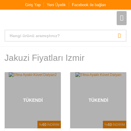
Giriş Yap
Yeni Üyelik
Facebook ile bağlan
Jakuzi Fiyatları Izmir
TÜKENDİ
TÜKENDİ
40
40
%
İNDİRİM
%
İNDİRİM