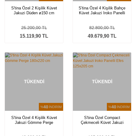
S'tina Özel 2 Kişilik Küvet
S'tina Özel 4 Kişilik Bahçe
Jakuzi Düden ø150 cm
Küvet Jakuzi Iroko Panelli
Side ø180 cm
25.200,00 TL
82.800,00 TL
15.119,90 TL
49.679,90 TL
TÜKENDİ
TÜKENDİ
40
40
%
İNDİRİM
%
İNDİRİM
S'tina Özel 4 Kişilik Küvet
S'tina Özel Compact
Jakuzi Gömme Perge
Çekmeceli Küvet Jakuzi
180x220 cm
Iroko Panelli Efes 125x205
cm