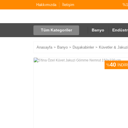
Hakkımızda
İletişim
%10
Tüm Kategoriler
Banyo
Endüstr
Anasayfa
Banyo
Duşakabinler
Küvetler & Jakuzi
40
%
İNDİR