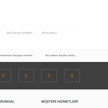
özel banyo küvetleri
stina banyo
rünlerinizi Kargoya verelim
Siz sadece Keyfini sürün...
URUMSAL
MÜŞTERİ HİZMETLERİ