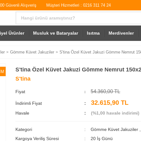
0 Güvenli Alışveriş
Müşteri Hizmetleri : 0216 311 74 24
iyel Ürünler
Musluk ve Bataryalar
Isıtma
Merdivenler
ler
Gömme Küvet Jakuziler
S'tina Özel Küvet Jakuzi Gömme Nemrut 1
S'tina Özel Küvet Jakuzi Gömme Nemrut 150x
İM
S'tina
54.360,00 TL
Fiyat
32.615,90 TL
İndirimli Fiyat
Havale
(%1,00 havale indirimi)
Kategori
Gömme Küvet Jakuziler
Kargoya Veriliş Süresi
20 İş Günü