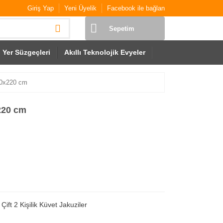
Giriş Yap
Yeni Üyelik
Facebook ile bağlan
Sepetim
Yer Süzgeçleri
Akıllı Teknolojik Evyeler
50x220 cm
220 cm
,
Çift 2 Kişilik Küvet Jakuziler