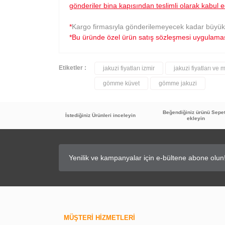
gönderiler bina kapısından teslimli olarak kabul e
*
Kargo firmasıyla gönderilemeyecek kadar büyük h
*Bu üründe özel ürün satış sözleşmesi uygulamas
Etiketler :
jakuzi fiyatları izmir
jakuzi fiyatları ve 
gömme küvet
gömme jakuzi
Beğendiğiniz ürünü Sepe
İstediğiniz Ürünleri inceleyin
ekleyin
MÜŞTERİ HİZMETLERİ