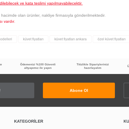
dilebilecek ve kata teslimi yapılmayabilecektir.
acimde olan ürünler, nakliye firmasıyla gönderilmektedir.
ı vardır.
modelleri
küvet fiyatları
küvet fiyatları ankara
özel küvet fiyatları
Bu ürüne ilk yorumu siz yapın!
te
Ödemenizi %100 Güvenli
Titizlikle Siparişlerinizi
Yorum Yaz
Ü
altyapımız ile yapın
hazırlayalım
Abone Ol
KATEGORİLER
K