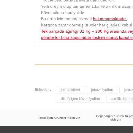
*Küvet üstü batarya fiyata dahil değildir.
Yerli üretim olup tamamen 1.kalite akrilik malzeme
Küvet sifonu hediyelidir.
Bu ürün için montaj hizmeti
bulunmamaktadır.
Kargoda zarar görmüş ürünler hariç iadesi kabul
Tek parçada ağırlığı 31 Kg – 200 Kg arasında vey
gönderiler bina kapısından teslimli olarak kabul e
Etiketler :
jakuzi küvet
jakuzi fiyatları
jakuz
dikdörtgen küvet fiyatları
akrilik dikdör
Beğendiğiniz ürünü Sepe
İstediğiniz Ürünleri inceleyin
ekleyin