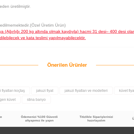
den üretilmiştir.
 edilmemektedir.(Özel Üretim Ürün)
a (Ağırlığı 200 kg altında olmak kaydıyla) hacmi 31 desi– 400 desi ol
dilebilecek ve kata teslimi yapılmayabilecektir.
Önerilen Ürünler
Bu ürüne ilk yorumu siz yapın!
Yorum Yaz
i fiyatları koçtaş
jakuzi fiyat
jakuzi fiyatları ve modelleri
küvet fiya
tgen küvet
stina banyo
te
Ödemenizi %100 Güvenli
Titizlikle Siparişlerinizi
Ü
altyapımız ile yapın
hazırlayalım