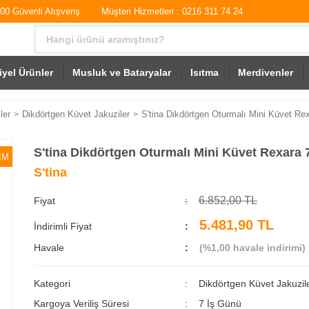
0 Güvenli Alışveriş
Müşteri Hizmetleri : 0216 311 74 24
iyel Ürünler
Musluk ve Bataryalar
Isıtma
Merdivenler
ler
Dikdörtgen Küvet Jakuziler
S'tina Dikdörtgen Oturmalı Mini Küvet Re
S'tina Dikdörtgen Oturmalı Mini Küvet Rexara 
İM
S'tina
6.852,00 TL
Fiyat
5.481,90 TL
İndirimli Fiyat
Havale
(%1,00 havale indirimi)
Kategori
Dikdörtgen Küvet Jakuzil
Kargoya Veriliş Süresi
7 İş Günü