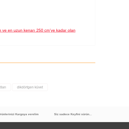
an ve en uzun kenarı 250 cm’ye kadar olan
tları
dikdörtgen küvet
rünlerinizi Kargoya verelim
Siz sadece Keyfini sürün...