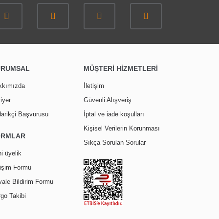
URUMSAL
MÜŞTERİ HİZMETLERİ
kkımızda
İletişim
iyer
Güvenli Alışveriş
arikçi Başvurusu
İptal ve iade koşulları
Kişisel Verilerin Korunması
siz 5mm Temperli Cam Glori
ORMLAR
Sıkça Sorulan Sorular
i üyelik
tişim Formu
L
ale Bildirim Formu
go Takibi