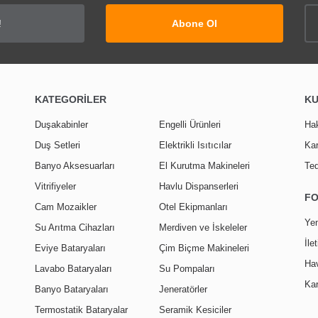
Abone Ol
TÜKENDİ
KATEGORİLER
K
Duşakabinler
Engelli Ürünleri
Ha
Duş Setleri
Elektrikli Isıtıcılar
Kar
Banyo Aksesuarları
El Kurutma Makineleri
Ted
Vitrifiyeler
Havlu Dispanserleri
S'tina İki Duvar Arası Duşakabin Küvet
F
25
%
İNDİRİM
Cam Mozaikler
Otel Ekipmanları
Yen
m Temperli Cam Anselmo
Su Arıtma Cihazları
Merdiven ve İskeleler
İle
Eviye Bataryaları
Çim Biçme Makineleri
1.964,64 T
Hav
Lavabo Bataryaları
Su Pompaları
Kar
Banyo Bataryaları
Jeneratörler
Termostatik Bataryalar
Seramik Kesiciler