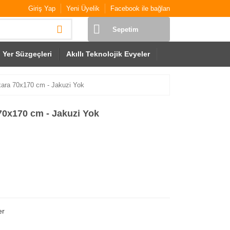
Giriş Yap
Yeni Üyelik
Facebook ile bağlan
Sepetim
Yer Süzgeçleri
Akıllı Teknolojik Evyeler
xara 70x170 cm - Jakuzi Yok
70x170 cm - Jakuzi Yok
er