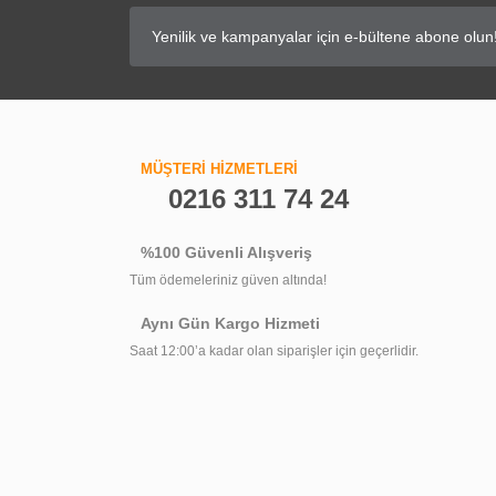
TÜKENDİ
MÜŞTERİ HİZMETLERİ
0216 311 74 24
%100 Güvenli Alışveriş
Tüm ödemeleriniz güven altında!
Aynı Gün Kargo Hizmeti
Saat 12:00’a kadar olan siparişler için geçerlidir.
S'tina İki Duvar Arası Duşakabin Küvet Üzeri 5m
10.401,60 TL
7.800,90 TL