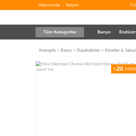
Hakkımızda
İletişim
%10
Tüm Kategoriler
Banyo
Endüstr
Anasayfa
Banyo
Duşakabinler
Küvetler & Jakuzi
20
%
İNDİR