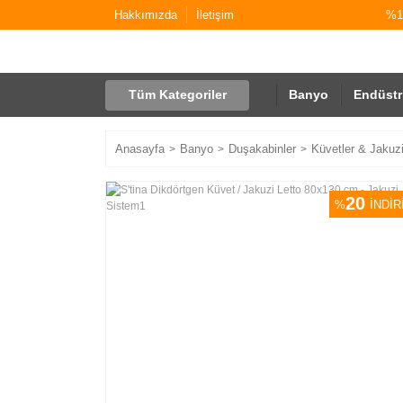
Hakkımızda
İletişim
%10
Tüm Kategoriler
Banyo
Endüstr
Anasayfa
Banyo
Duşakabinler
Küvetler & Jakuzi
20
%
İNDİR