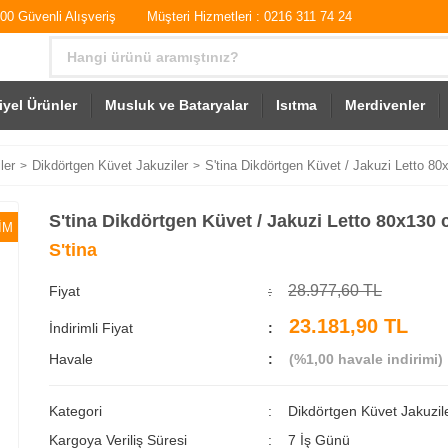
0 Güvenli Alışveriş
Müşteri Hizmetleri : 0216 311 74 24
iyel Ürünler
Musluk ve Bataryalar
Isıtma
Merdivenler
ler
Dikdörtgen Küvet Jakuziler
S'tina Dikdörtgen Küvet / Jakuzi Letto 8
S'tina Dikdörtgen Küvet / Jakuzi Letto 80x130 
İM
S'tina
28.977,60 TL
Fiyat
23.181,90 TL
İndirimli Fiyat
Havale
(%1,00 havale indirimi)
Kategori
Dikdörtgen Küvet Jakuzil
Kargoya Veriliş Süresi
7 İş Günü