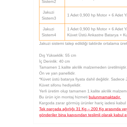
Sistem2
Jakuzi
1 Adet 0,900 hp Motor + 6 Adet Y
Sistem3
Jakuzi
1 Adet 0,900 hp Motor + 6 Adet Y
Sistem4
Küvet Üstü Ankastre Batarya + K
Jakuzi sistemi talep edildiği taktirde ortalama ür
Dış Yükseklik: 55 cm
İç Derinlik: 40 cm
Tamamen 1.kalite akrilik malzemeden üretilmiştir.
Ön ve yan panellidir.
*Küvet üstü batarya fiyata dahil değildir. Sadece J
Küvet sifonu hediyelidir.
Yerli üretim olup tamamen 1.kalite akrilik malzeme
Bu ürün için montaj hizmeti
bulunmamaktadır.
Kargoda zarar görmüş ürünler hariç iadesi kabul
Tek parçada ağırlığı 31 Kg – 200 Kg arasında vey
gönderiler bina kapısından teslimli olarak kabul e