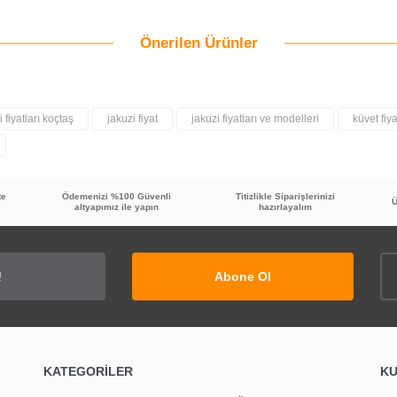
Önerilen Ürünler
Bu ürüne ilk yorumu siz yapın!
Yorum Yaz
i fiyatları koçtaş
jakuzi fiyat
jakuzi fiyatları ve modelleri
küvet fiya
te
Ödemenizi %100 Güvenli
Titizlikle Siparişlerinizi
Ü
altyapımız ile yapın
hazırlayalım
Abone Ol
TÜKENDİ
KATEGORİLER
K