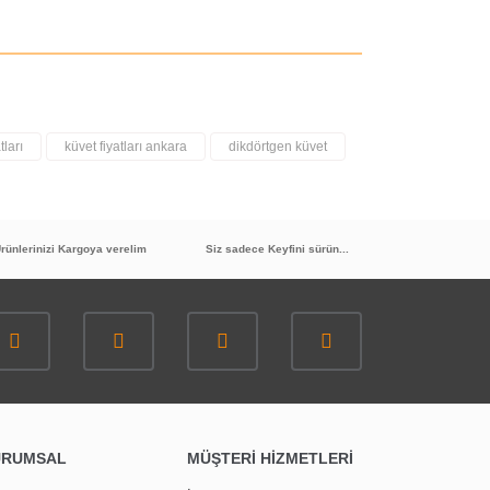
tları
küvet fiyatları ankara
dikdörtgen küvet
rünlerinizi Kargoya verelim
Siz sadece Keyfini sürün...
URUMSAL
MÜŞTERİ HİZMETLERİ