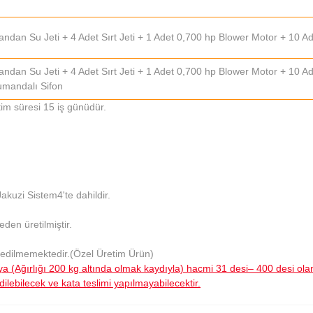
andan Su Jeti + 4 Adet Sırt Jeti + 1 Adet 0,700 hp Blower Motor + 10 
andan Su Jeti + 4 Adet Sırt Jeti + 1 Adet 0,700 hp Blower Motor + 10 
umandalı Sifon
etim süresi 15 iş günüdür.
akuzi Sistem4'te dahildir.
den üretilmiştir.
 edilmemektedir.(Özel Üretim Ürün)
a (Ağırlığı 200 kg altında olmak kaydıyla) hacmi 31 desi– 400 desi ol
dilebilecek ve kata teslimi yapılmayabilecektir.