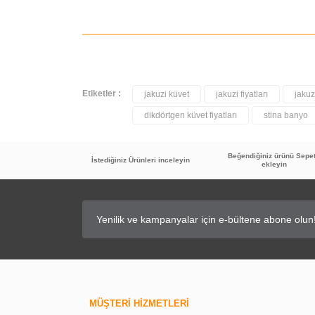
Etiketler :
jakuzi küvet
jakuzi fiyatları
jakuz
dikdörtgen küvet fiyatları
stina banyo
Beğendiğiniz ürünü Sepe
İstediğiniz Ürünleri inceleyin
ekleyin
TÜKENDİ
MÜŞTERİ HİZMETLERİ