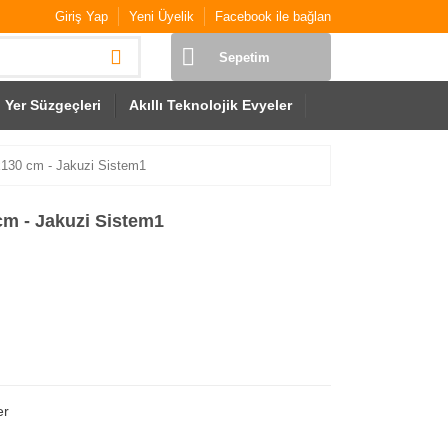
Giriş Yap
Yeni Üyelik
Facebook ile bağlan
Sepetim
Yer Süzgeçleri
Akıllı Teknolojik Evyeler
0x130 cm - Jakuzi Sistem1
cm - Jakuzi Sistem1
er