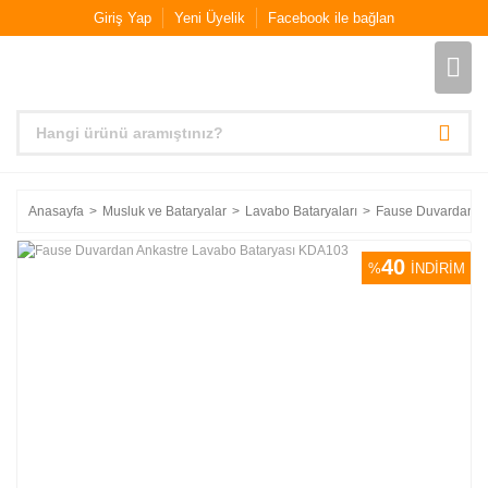
Giriş Yap
Yeni Üyelik
Facebook ile bağlan
Anasayfa
Musluk ve Bataryalar
Lavabo Bataryaları
Fause Duvardan A
40
%
İNDİRİM