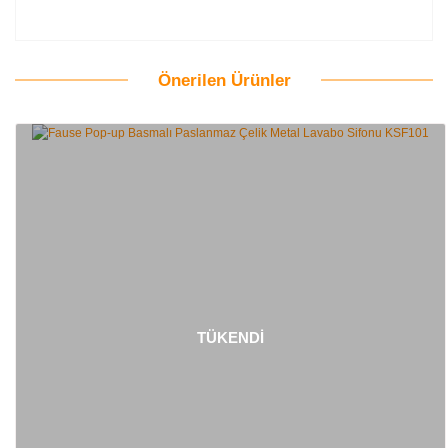
Önerilen Ürünler
Bu ürüne ilk yorumu siz yapın!
Yorum Yaz
TÜKENDİ