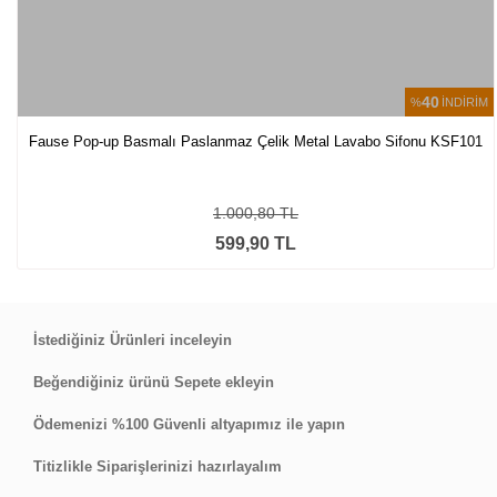
40
%
İNDİRİM
Fause Pop-up Basmalı Paslanmaz Çelik Metal Lavabo Sifonu KSF101
1.000,80 TL
599,90 TL
İstediğiniz Ürünleri inceleyin
Beğendiğiniz ürünü Sepete ekleyin
Ödemenizi %100 Güvenli altyapımız ile yapın
Titizlikle Siparişlerinizi hazırlayalım