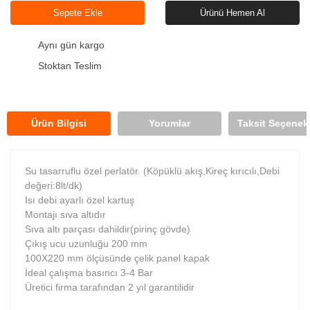
Sepete Ekle
Ürünü Hemen Al
Aynı gün kargo
Stoktan Teslim
Ürün Bilgisi
Yorumlar
Taksit Seçenekl
Su tasarruflu özel perlatör. (Köpüklü akış,Kireç kırıcılı,Debi
değeri:8lt/dk)
Isı debi ayarlı özel kartuş
Montajı sıva altıdır
Sıva altı parçası dahildir(pirinç gövde)
Çıkış ucu uzunluğu 200 mm
100X220 mm ölçüsünde çelik panel kapak
İdeal çalışma basıncı 3-4 Bar
Üretici firma tarafından 2 yıl garantilidir