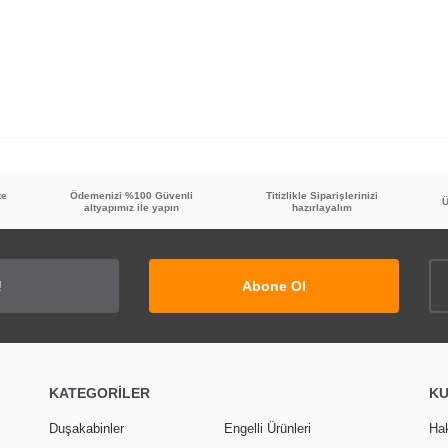
te
Ödemenizi %100 Güvenli
Titizlikle Siparişlerinizi
Ü
altyapımız ile yapın
hazırlayalım
. Ürünü fiyatına göre kaliteli buldum ve diğer siparişlerimi de verdim.
Abone Ol
KATEGORİLER
K
Duşakabinler
Engelli Ürünleri
Ha