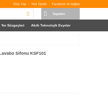
Giriş Yap
Yeni Üyelik
Facebook ile bağlan
Sepetim
Yer Süzgeçleri
Akıllı Teknolojik Evyeler
 Lavabo Sifonu KSF101