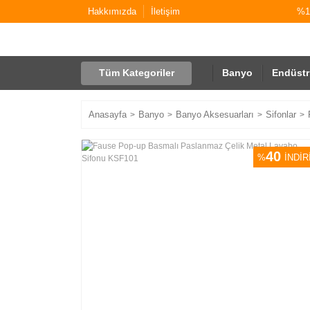
Hakkımızda
İletişim
%10
Tüm Kategoriler
Banyo
Endüstr
Anasayfa
Banyo
Banyo Aksesuarları
Sifonlar
40
%
İNDİR