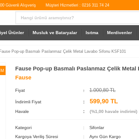
0 Güvenli Alışveriş
Müşteri Hizmetleri : 0216 311 74 24
iyel Ürünler
Musluk ve Bataryalar
Isıtma
Merdivenler
Fause Pop-up Basmalı Paslanmaz Çelik Metal Lavabo Sifonu KSF101
Fause Pop-up Basmalı Paslanmaz Çelik Metal
İM
Fause
1.000,80 TL
Fiyat
599,90 TL
İndirimli Fiyat
Havale
(%1,00 havale indirimi)
Kategori
Sifonlar
Kargoya Veriliş Süresi
Aynı Gün Kargo