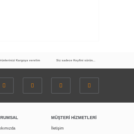
rünlerinizi Kargoya verelim
Siz sadece Keyfini sürün...
Montajlarında da bir sıkıntı yaşamadım.
URUMSAL
MÜŞTERİ HİZMETLERİ
kkımızda
İletişim