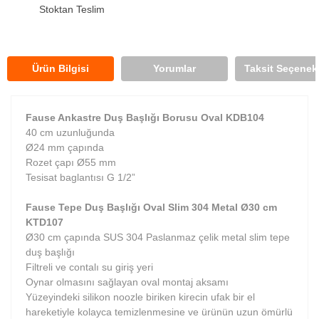
Stoktan Teslim
Ürün Bilgisi
Yorumlar
Taksit Seçenekl
Fause Ankastre Duş Başlığı Borusu Oval KDB104
40 cm uzunluğunda
Ø24 mm çapında
Rozet çapı Ø55 mm
Tesisat baglantısı G 1/2”
Fause Tepe Duş Başlığı Oval Slim 304 Metal Ø30 cm
KTD107
Ø30 cm çapında SUS 304 Paslanmaz çelik metal slim tepe
duş başlığı
Filtreli ve contalı su giriş yeri
Oynar olmasını sağlayan oval montaj aksamı
Yüzeyindeki silikon noozle biriken kirecin ufak bir el
hareketiyle kolayca temizlenmesine ve ürünün uzun ömürlü