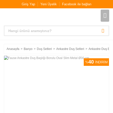
Giriş Yap
Yeni Üyelik
Facebook ile bağlan
Anasayfa
Banyo
Duş Setleri
Ankastre Duş Setleri
Ankastre Duş Başl
40
%
İNDİRİM