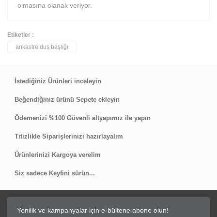
olmasına olanak veriyor.
Etiketler :
ankastre duş başlığı
Bu ürüne ilk yorumu siz yapın!
Yorum Yaz
İstediğiniz Ürünleri inceleyin
Beğendiğiniz ürünü Sepete ekleyin
Ödemenizi %100 Güvenli altyapımız ile yapın
Titizlikle Siparişlerinizi hazırlayalım
Ürünlerinizi Kargoya verelim
Siz sadece Keyfini sürün...