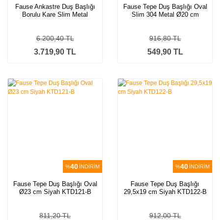
Fause Ankastre Duş Başlığı
Fause Tepe Duş Başlığı Oval
Borulu Kare Slim Metal
Slim 304 Metal Ø20 cm
50x50 cm Tavandan
Siyah KTD105-B
6.200,40 TL
916,80 TL
3.719,90 TL
549,90 TL
40
40
%
İNDİRİM
%
İNDİRİM
Fause Tepe Duş Başlığı Oval
Fause Tepe Duş Başlığı
Ø23 cm Siyah KTD121-B
29,5x19 cm Siyah KTD122-B
811,20 TL
912,00 TL