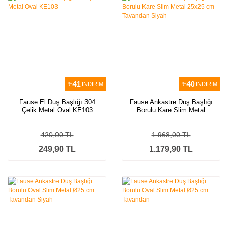
41
40
%
İNDİRİM
%
İNDİRİM
Fause El Duş Başlığı 304
Fause Ankastre Duş Başlığı
Çelik Metal Oval KE103
Borulu Kare Slim Metal
25x25 cm Tavandan Siyah
420,00 TL
1.968,00 TL
249,90 TL
1.179,90 TL