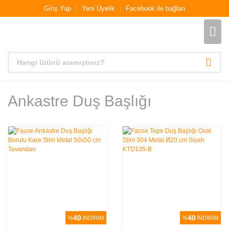
Giriş Yap
Yeni Üyelik
Facebook ile bağlan
Ankastre Duş Başlığı
40
40
%
İNDİRİM
%
İNDİRİM