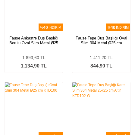
40
40
%
İNDİRİM
%
İNDİRİM
Fause Ankastre Duş Başlığı
Fause Tepe Duş Başlığı Oval
Borulu Oval Slim Metal Ø25
Slim 304 Metal Ø25 cm
cm
Siyah KTD106-B
1.893,60 TL
1.411,20 TL
1.134,90 TL
844,90 TL