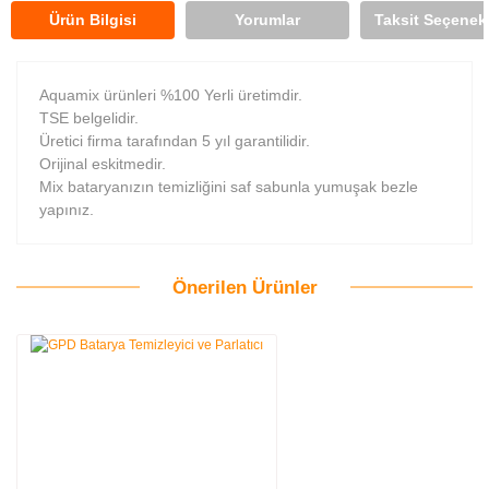
Ürün Bilgisi
Yorumlar
Taksit Seçenekl
Aquamix ürünleri %100 Yerli üretimdir.
TSE belgelidir.
Üretici firma tarafından 5 yıl garantilidir.
Orijinal eskitmedir.
Mix bataryanızın temizliğini saf sabunla yumuşak bezle
yapınız.
Önerilen Ürünler
Bu ürüne ilk yorumu siz yapın!
Yorum Yaz