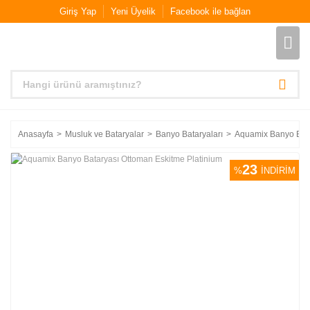
Giriş Yap
Yeni Üyelik
Facebook ile bağlan
Anasayfa
Musluk ve Bataryalar
Banyo Bataryaları
Aquamix Banyo Bata
23
%
İNDİRİM