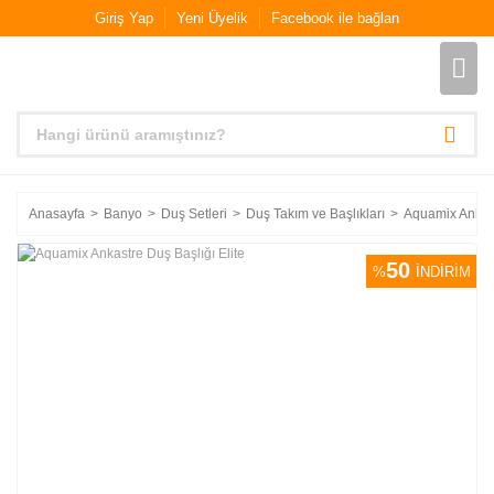
Giriş Yap
Yeni Üyelik
Facebook ile bağlan
Anasayfa
Banyo
Duş Setleri
Duş Takım ve Başlıkları
Aquamix Ankast
50
%
İNDİRİM