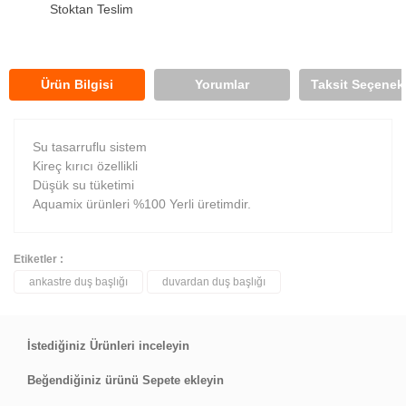
Stoktan Teslim
Ürün Bilgisi
Yorumlar
Taksit Seçenekl
Su tasarruflu sistem
Kireç kırıcı özellikli
Düşük su tüketimi
Aquamix ürünleri %100 Yerli üretimdir.
Etiketler :
ankastre duş başlığı
duvardan duş başlığı
Bu ürüne ilk yorumu siz yapın!
Yorum Yaz
İstediğiniz Ürünleri inceleyin
Beğendiğiniz ürünü Sepete ekleyin