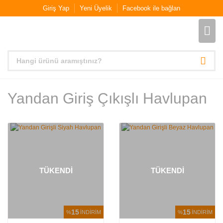
Giriş Yap
Yeni Üyelik
Facebook ile bağlan
Yandan Giriş Çıkışlı Havlupan
TÜKENDİ
TÜKENDİ
15
15
%
İNDİRİM
%
İNDİRİM