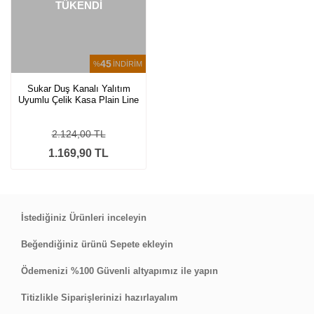
TÜKENDİ
45
%
İNDİRİM
Sukar Duş Kanalı Yalıtım
Uyumlu Çelik Kasa Plain Line
1
2.124,00 TL
1.169,90 TL
İstediğiniz Ürünleri inceleyin
Beğendiğiniz ürünü Sepete ekleyin
Ödemenizi %100 Güvenli altyapımız ile yapın
Titizlikle Siparişlerinizi hazırlayalım