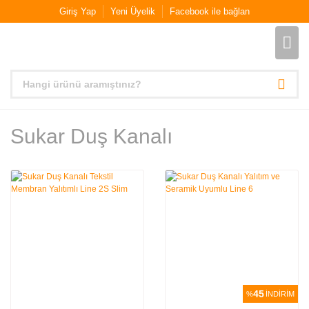
Giriş Yap
Yeni Üyelik
Facebook ile bağlan
Sukar Duş Kanalı
45
%
İNDİRİM