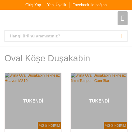
Giriş Yap
Yeni Üyelik
Facebook ile bağlan
Oval Köşe Duşakabin
TÜKENDİ
TÜKENDİ
25
30
%
İNDİRİM
%
İNDİRİM