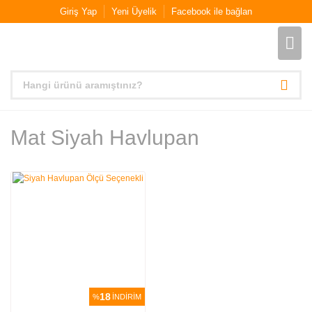
Giriş Yap
Yeni Üyelik
Facebook ile bağlan
Mat Siyah Havlupan
18
%
İNDİRİM