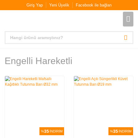
Giriş Yap
Yeni Üyelik
Facebook ile bağlan
Engelli Hareketli
35
35
%
İNDİRİM
%
İNDİRİM