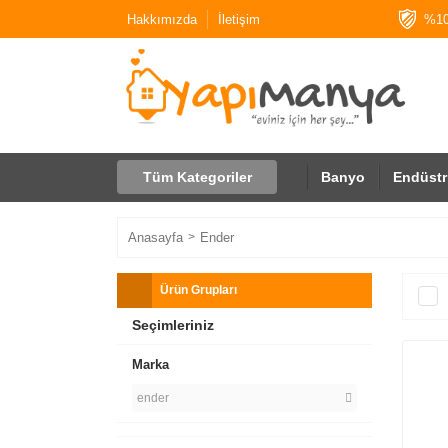
Hakkımızda
İletişim
%10
Tüm Kategoriler
Banyo
Endüstr
Anasayfa
Ender
Ürün Grupları
Seçimleriniz
Marka
ender