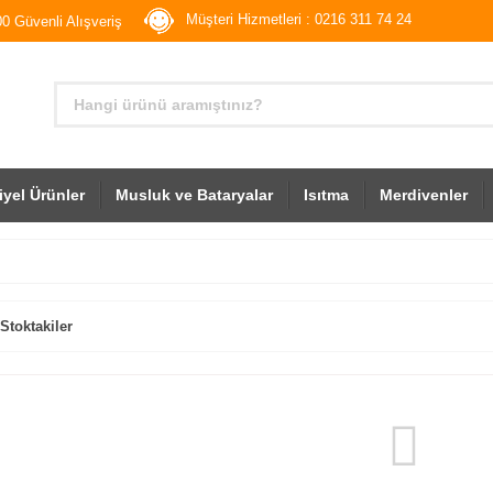
Müşteri Hizmetleri : 0216 311 74 24
0 Güvenli Alışveriş
iyel Ürünler
Musluk ve Bataryalar
Isıtma
Merdivenler
Stoktakiler