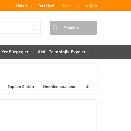
Giriş Yap
Yeni Üyelik
Facebook ile bağlan
Sepetim
Yer Süzgeçleri
Akıllı Teknolojik Evyeler
Toplam 0 ürün