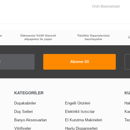
Ürün Bulunamadı.
te
Ödemenizi %100 Güvenli
Titizlikle Siparişlerinizi
Ü
altyapımız ile yapın
hazırlayalım
Abone Ol
KATEGORİLER
K
Duşakabinler
Engelli Ürünleri
Ha
Duş Setleri
Elektrikli Isıtıcılar
Kar
Banyo Aksesuarları
El Kurutma Makineleri
Ted
Vitrifiyeler
Havlu Dispanserleri