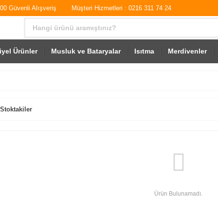
0 Güvenli Alışveriş
Müşteri Hizmetleri : 0216 311 74 24
iyel Ürünler
Musluk ve Bataryalar
Isıtma
Merdivenler
Stoktakiler
Ürün Bulunamadı.