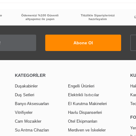
te
Ödemenizi %100 Güvenli
Titizlikle Siparişlerinizi
Ü
altyapımız ile yapın
hazırlayalım
Abone Ol
KATEGORİLER
K
Duşakabinler
Engelli Ürünleri
Ha
Duş Setleri
Elektrikli Isıtıcılar
Kar
Banyo Aksesuarları
El Kurutma Makineleri
Ted
Vitrifiyeler
Havlu Dispanserleri
F
Cam Mozaikler
Otel Ekipmanları
Yen
Su Arıtma Cihazları
Merdiven ve İskeleler