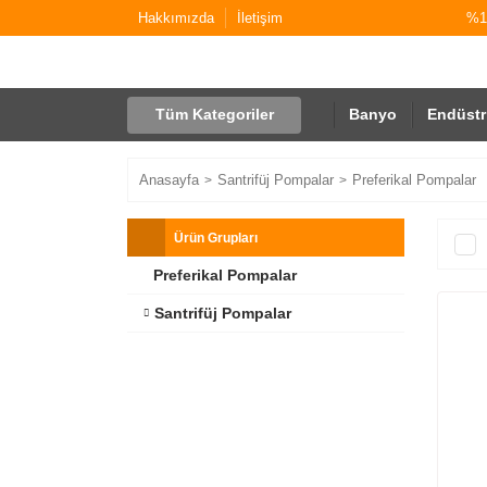
Hakkımızda
İletişim
%10
Tüm Kategoriler
Banyo
Endüstr
Anasayfa
Santrifüj Pompalar
Preferikal Pompalar
Ürün Grupları
Preferikal Pompalar
Santrifüj Pompalar