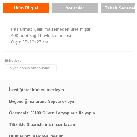
Ürün Bilgisi
Yorumlar
Taksit Seçenekl
Paslanmaz Çelik malzemeden üretilmiştir.
400 adet kağıt havlu kapasitesi
Ölçü: 35x10x27 cm
Etiketler :
siyah banyo aksesuarları
Bu ürüne ilk yorumu siz yapın!
Yorum Yaz
İstediğiniz Ürünleri inceleyin
Beğendiğiniz ürünü Sepete ekleyin
Ödemenizi %100 Güvenli altyapımız ile yapın
Titizlikle Siparişlerinizi hazırlayalım
Ürünlerinizi Kargoya verelim