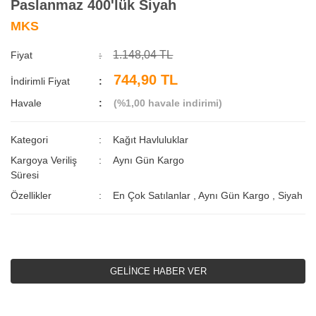
Paslanmaz 400'lük Siyah
MKS
1.148,04 TL
Fiyat
744,90 TL
İndirimli Fiyat
Havale
(%1,00 havale indirimi)
Kategori
Kağıt Havluluklar
Kargoya Veriliş
Aynı Gün Kargo
Süresi
Özellikler
En Çok Satılanlar
,
Aynı Gün Kargo
,
Siyah
GELİNCE HABER VER