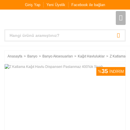
Giriş Yap
Yeni Üyelik
Facebook ile bağlan
Anasayfa
Banyo
Banyo Aksesuarları
Kağıt Havluluklar
Z Katlama Ka
35
%
İNDİRİM