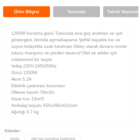
Ürün Bilgisi
Yorumlar
Taksit Seçenekl
1200W kurutma gücü Tutucuda ana güç anahtarı ve ışık
göstergesi; Anında açma/kapama Şeffaf kapakla toz ve
suyun kolaylıkla uzak tutulması Dikey olarak duvara monte
tutucu manşonu ve yerden tasarruf Otel ve aileler için
mükemmel bir seçim
Voltaj 220V-240V/50Hz
Gücü 1200W
Akım 5.2A
Elektrik çarpması koruması
Üfleme hacmi 78m3/s
Hava hızı 13m/S
Ambalaj boyutu 555x265x422mm
Ağırlığı 0.7 kg
Etiketler :
xinda
otel saç kurutma makinesi