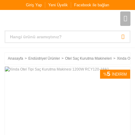
Giriş Yap
Yeni Üyelik
Facebook ile bağlan
Anasayfa
Endüstriyel Ürünler
Otel Saç Kurutma Makineleri
Xinda Ote
5
%
İNDİRİM