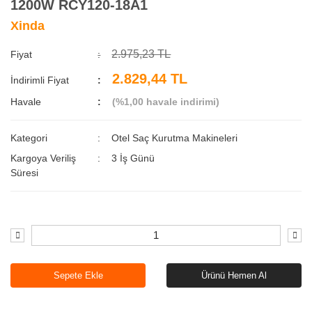
1200W RCY120-18A1
Xinda
2.975,23 TL
Fiyat
2.829,44 TL
İndirimli Fiyat
Havale
(%1,00 havale indirimi)
Kategori
Otel Saç Kurutma Makineleri
Kargoya Veriliş
3 İş Günü
Süresi
Sepete Ekle
Ürünü Hemen Al