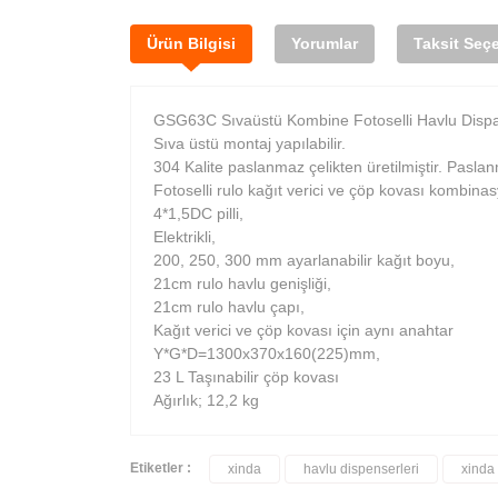
Ürün Bilgisi
Yorumlar
Taksit Seçe
GSG63C Sıvaüstü Kombine Fotoselli Havlu Disp
Sıva üstü montaj yapılabilir.
304 Kalite paslanmaz çelikten üretilmiştir. Paslan
Fotoselli rulo kağıt verici ve çöp kovası kombina
4*1,5DC pilli,
Elektrikli,
200, 250, 300 mm ayarlanabilir kağıt boyu,
21cm rulo havlu genişliği,
21cm rulo havlu çapı,
Kağıt verici ve çöp kovası için aynı anahtar
Y*G*D=1300x370x160(225)mm,
23 L Taşınabilir çöp kovası
Ağırlık; 12,2 kg
Etiketler :
xinda
havlu dispenserleri
xinda