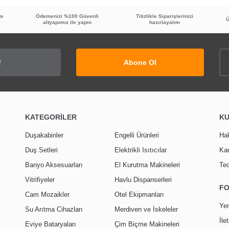
Bu ürüne ilk yorumu siz yapın!
te
Ödemenizi %100 Güvenli
Titizlikle Siparişlerinizi
Ü
altyapımız ile yapın
hazırlayalım
Yorum Yaz
Abone Ol
KATEGORİLER
K
Duşakabinler
Engelli Ürünleri
Ha
Duş Setleri
Elektrikli Isıtıcılar
Kar
Banyo Aksesuarları
El Kurutma Makineleri
Ted
Vitrifiyeler
Havlu Dispanserleri
F
Cam Mozaikler
Otel Ekipmanları
Yen
Su Arıtma Cihazları
Merdiven ve İskeleler
İle
Eviye Bataryaları
Çim Biçme Makineleri