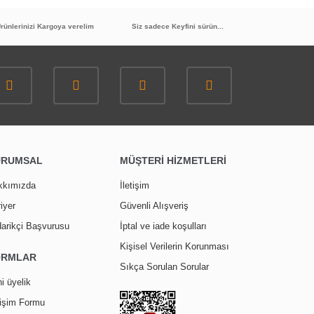
rünlerinizi Kargoya verelim
Siz sadece Keyfini sürün...
URUMSAL
MÜŞTERİ HİZMETLERİ
kkımızda
İletişim
iyer
Güvenli Alışveriş
arikçi Başvurusu
İptal ve iade koşulları
Kişisel Verilerin Korunması
ORMLAR
Sıkça Sorulan Sorular
i üyelik
tişim Formu