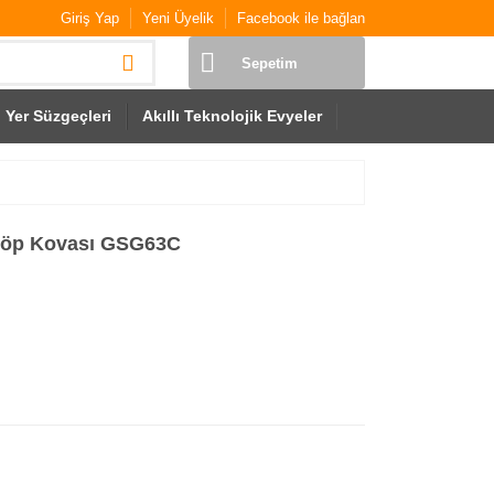
Giriş Yap
Yeni Üyelik
Facebook ile bağlan
Sepetim
Yer Süzgeçleri
Akıllı Teknolojik Evyeler
 Çöp Kovası GSG63C