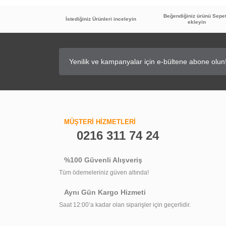
Beğendiğiniz ürünü Sepe
İstediğiniz Ürünleri inceleyin
ekleyin
MÜŞTERİ HİZMETLERİ
0216 311 74 24
%100 Güvenli Alışveriş
Tüm ödemeleriniz güven altında!
Aynı Gün Kargo Hizmeti
Saat 12:00’a kadar olan siparişler için geçerlidir.