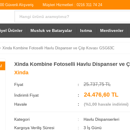
0 Güvenli Alışveriş
Müşteri Hizmetleri : 0216 311 74 24
iyel Ürünler
Musluk ve Bataryalar
Isıtma
Merdivenler
Xinda Kombine Fotoselli Havlu Dispanser ve Çöp Kovası GSG63C
Xinda Kombine Fotoselli Havlu Dispanser ve
M
Xinda
25.737,75 TL
Fiyat
24.476,60 TL
İndirimli Fiyat
Havale
(%1,00 havale indirimi)
Kategori
Havlu Dispanserleri
Kargoya Veriliş Süresi
3 İş Günü