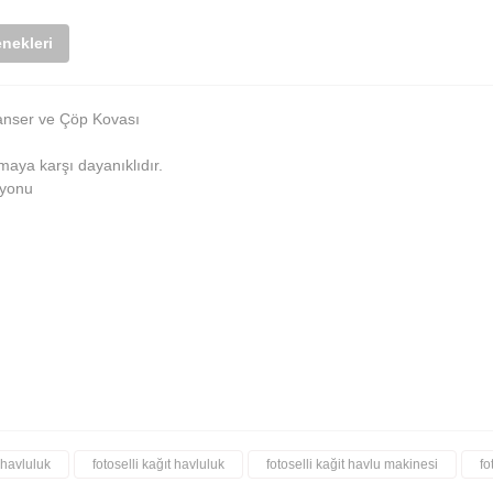
nekleri
anser ve Çöp Kovası
maya karşı dayanıklıdır.
syonu
 havluluk
fotoselli kağıt havluluk
fotoselli kağit havlu makinesi
fo