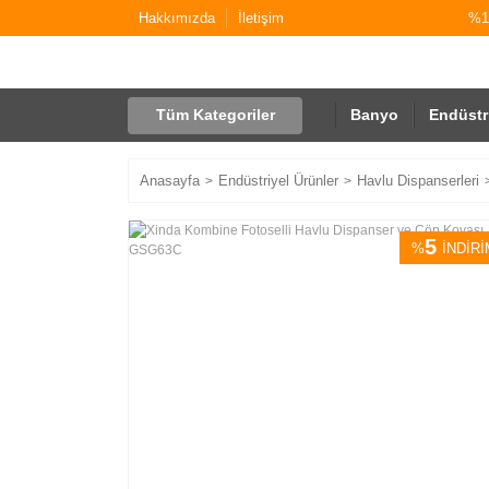
Hakkımızda
İletişim
%10
Tüm Kategoriler
Banyo
Endüstr
Anasayfa
Endüstriyel Ürünler
Havlu Dispanserleri
5
%
İNDİRİ