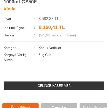
1000ml GS50F
Xinda
8.582,38 TL
Fiyat
8.160,41 TL
İndirimli Fiyat
Havale
(%1,00 havale indirimi)
Kategori
Köpük Vericiler
Kargoya Veriliş
3 İş Günü
Süresi
GELİNCE HABER VER
Ürün Bilgisi
Yorumlar
Taksit Seçenekl