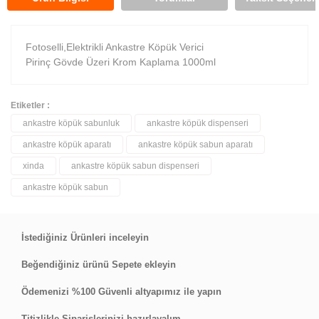
Fotoselli,Elektrikli Ankastre Köpük Verici
Pirinç Gövde Üzeri Krom Kaplama 1000ml
Etiketler :
ankastre köpük sabunluk
ankastre köpük dispenseri
Bu ürüne ilk yorumu siz yapın!
ankastre köpük aparatı
ankastre köpük sabun aparatı
xinda
ankastre köpük sabun dispenseri
Yorum Yaz
ankastre köpük sabun
İstediğiniz Ürünleri inceleyin
Beğendiğiniz ürünü Sepete ekleyin
Ödemenizi %100 Güvenli altyapımız ile yapın
Titizlikle Siparişlerinizi hazırlayalım