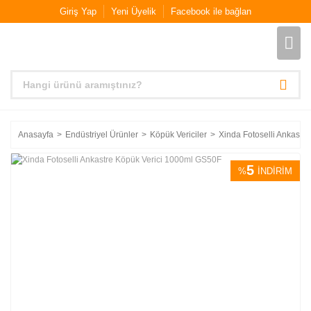
Giriş Yap
Yeni Üyelik
Facebook ile bağlan
Anasayfa
Endüstriyel Ürünler
Köpük Vericiler
Xinda Fotoselli Ankastr
5
%
İNDİRİM