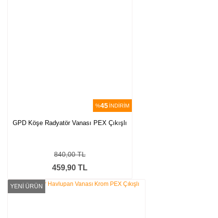
45
%
İNDİRİM
GPD Köşe Radyatör Vanası PEX Çıkışlı
840,00 TL
459,90 TL
YENİ ÜRÜN