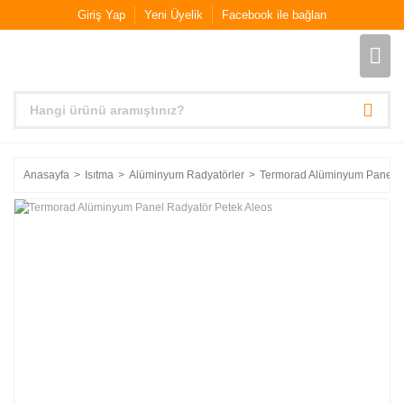
Giriş Yap
Yeni Üyelik
Facebook ile bağlan
Anasayfa
Isıtma
Alüminyum Radyatörler
Termorad Alüminyum Panel R