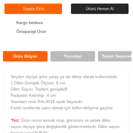
Sepete Ekle
Ürünü Hemen Al
Kargo bedava
Önsiparişli Ürün
Ürün Bilgisi
Yorumlar
Taksit Seçenekl
Seçilen ölçüye göre yatay ya da dikey olarak kullanılabilir.
1 Dilim Genişlik Ölçüsü: 8 cm
Dilim Sayısı: Toplam genişlik/8
Radyatör Kalınlığı: 4 cm
Standart renk RAL9016 opak beyazdır.
Farklı renklerde satın almak için lütfen iletişime geçiniz.
*Not:
Ürün resmi temsili olup, görünüm ve petek dilim
sayısı ölçüye göre değişkenlik göstermektedir. Dilim sayısı:
toplam genişlik/8'dir.