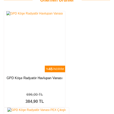
Önerilen Ürünler
Bu ürüne ilk yorumu siz yapın!
Yorum Yaz
45
%
İNDİRİM
GPD Köşe Radyatör Havlupan Vanası
696,00 TL
384,90 TL